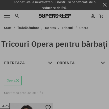
Abonați-vă la newsletter-ul nostru și beneficiați de o
reducere de 5%!
Start
Îmbrăcăminte
De oraș
Tricouri
Opera
Tricouri Opera pentru bărbați
FILTREAZĂ
ORDINEA
Opera
Cantitatea produselor: 1 / 1
-31%