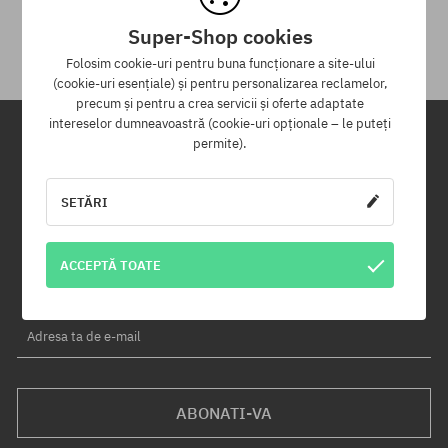
Pentru returnarea produsului ai la dispoziție 30 zile de la data
primirii.
Super-Shop cookies
Folosim cookie-uri pentru buna funcționare a site-ului
(cookie-uri esențiale) și pentru personalizarea reclamelor,
precum și pentru a crea servicii și oferte adaptate
intereselor dumneavoastră (cookie-uri opționale – le puteți
permite).
Newsletter
SETĂRI
Înregistrează-te pentru a primi newsletter-ul nostru și vei fi informat
primul despre produse noi și campaniile de promoție!
În plus, vei primi un cod de reducere de -5% pentru întreaga
ACCEPTĂ TOATE
comandă!
Adresa ta de e-mail
ABONATI-VA