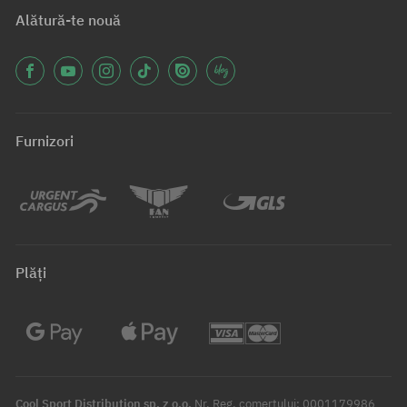
Alătură-te nouă
Furnizori
Plăți
Cool Sport Distribution sp. z o.o.
Nr. Reg. comerțului: 0001179986