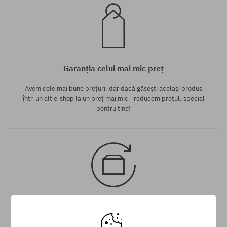
Garanția celui mai mic preț
Avem cele mai bune prețuri, dar dacă găsești același produs
într-un alt e-shop la un preț mai mic - reducem prețul, special
pentru tine!
30 zile pentru returnarea mărfii