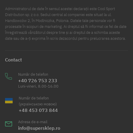
Administratorul de date în sensul acestei declarații este Cool Sport
Distribution sp. z o.o. Sediul central al companiei este situat la ul.
Handlowców 2, în Modlniczka, Polonia. Datele tale personale vor fi
procesate în scopuri de marketing. Ai dreptul să fii informat ce fel de date
înregistrează vânzătorul despre tine și ai dreptul de a schimba aceste
date sau de a-ți exprima în scris dezacordul pentru prelucrarea acestora.
Contact
Număr de telefon
+40 726 753 233
Luni-vineri, 8.00-16.00
Număr de telefon
(українською мовою)
+48 453 073 844
Adresa de e-mail
info@supersklep.ro