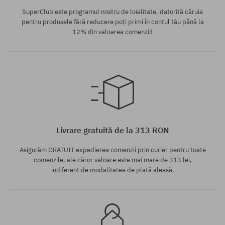
SuperClub este programul nostru de loialitate, datorită căruia
pentru produsele fără reducere poți primi în contul tău până la
12% din valoarea comenzii!
Mărimi existente:
Mărimi existente:
S
M
Livrare gratuită de la 313 RON
Asigurăm GRATUIT expedierea comenzii prin curier pentru toate
comenzile, ale căror valoare este mai mare de 313 lei,
indiferent de modalitatea de plată aleasă.