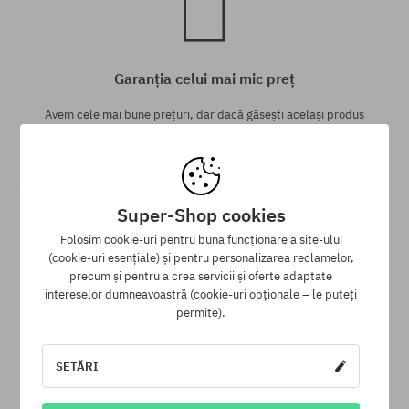
Garanția celui mai mic preț
Avem cele mai bune prețuri, dar dacă găsești același produs
într-un alt e-shop la un preț mai mic - reducem prețul, special
pentru tine!
Super-Shop cookies
Folosim cookie-uri pentru buna funcționare a site-ului
(cookie-uri esențiale) și pentru personalizarea reclamelor,
precum și pentru a crea servicii și oferte adaptate
intereselor dumneavoastră (cookie-uri opționale – le puteți
permite).
30 zile pentru returnarea mărfii
SETĂRI
Pentru returnarea produsului ai la dispoziție 30 zile de la data
primirii.