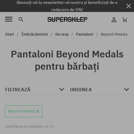
Abonați-vă la newsletter-ul nostru și beneficiați de o
reducere de 5%!
Start
Îmbrăcăminte
De oraș
Pantaloni
Beyond Medals
Pantaloni Beyond Medals
pentru bărbați
FILTREAZĂ
ORDINEA
Beyond Medals
Cantitatea produselor: 4 / 4