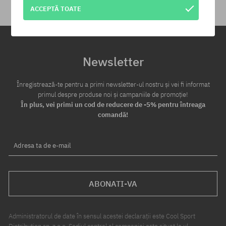
ACCEPTĂ TOATE
Newsletter
Înregistrează-te pentru a primi newsletter-ul nostru și vei fi informat
primul despre produse noi și campaniile de promoție!
În plus, vei primi un cod de reducere de -5% pentru întreaga
comandă!
Adresa ta de e-mail
ABONATI-VA
Administratorul de date în sensul acestei declarații este Cool Sport