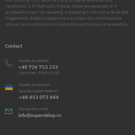
Distribution sp. z o.o. Sediul central al companiei este situat la ul.
Handlowców 2, în Modlniczka, Polonia. Datele tale personale vor fi
procesate în scopuri de marketing. Ai dreptul să fii informat ce fel de date
înregistrează vânzătorul despre tine și ai dreptul de a schimba aceste
date sau de a-ți exprima în scris dezacordul pentru prelucrarea acestora.
Contact
Număr de telefon
+40 726 753 233
Luni-vineri, 8.00-16.00
Număr de telefon
(українською мовою)
+48 453 073 844
Adresa de e-mail
info@supersklep.ro