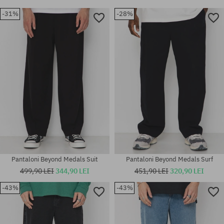
-31%
-28%
Pantaloni Beyond Medals Suit
Pantaloni Beyond Medals Surf
499,90 LEI
344,90 LEI
451,90 LEI
320,90 LEI
-43%
-43%