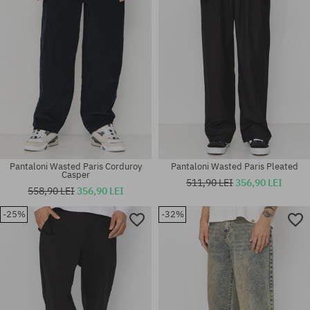
Pantaloni Wasted Paris Corduroy
Pantaloni Wasted Paris Pleated
Casper
511,90 LEI
356,90 LEI
558,90 LEI
356,90 LEI
-25%
-32%
Mărimi existente:
Mărimi existente:
30; 32; 34; 36
30; 32; 36