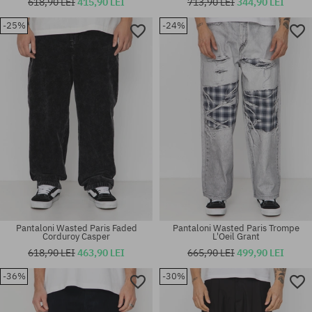
618,90 LEI
415,90 LEI
713,90 LEI
344,90 LEI
-25%
-24%
Mărimi existente:
Mărimi existente:
M; L; XL
30; 32; 34; 36
Pantaloni Wasted Paris Faded
Pantaloni Wasted Paris Trompe
Corduroy Casper
L'Oeil Grant
618,90 LEI
463,90 LEI
665,90 LEI
499,90 LEI
-36%
-30%
Mărimi existente:
Mărimi existente:
28; 34
28; 30