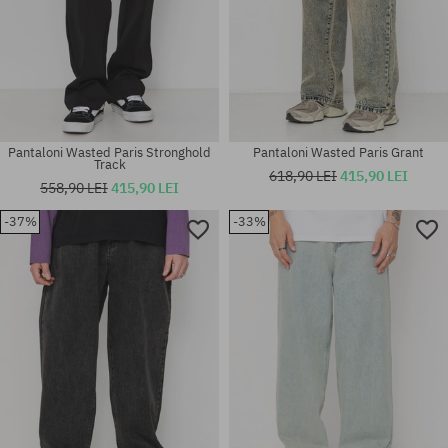
Pantaloni Wasted Paris Stronghold
Pantaloni Wasted Paris Grant
Track
618,90 LEI
415,90 LEI
558,90 LEI
415,90 LEI
-37%
-33%
Mărimi existente:
Mărimi existente:
30; 32; 34
S; M; XL