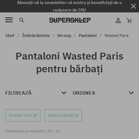
Abonați-vă la newsletter-ul nostru și beneficiați de o
reducere de 5%!
Start
Îmbrăcăminte
De oraș
Pantaloni
Wasted Paris
Pantaloni Wasted Paris
pentru bărbați
FILTREAZĂ
ORDINEA
Wasted Paris
pentru bărbați
Cantitatea produselor: 35 / 35