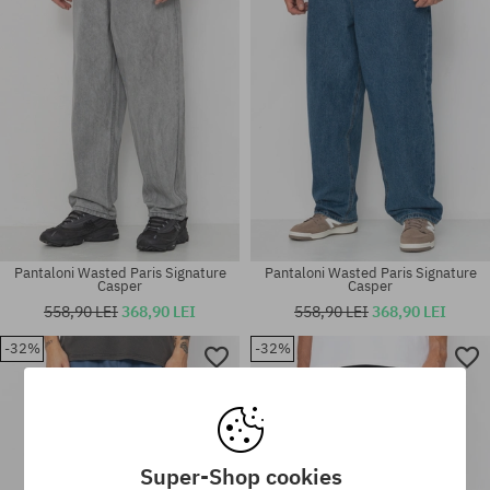
Pantaloni Wasted Paris Signature
Pantaloni Wasted Paris Signature
Casper
Casper
558,90 LEI
368,90 LEI
558,90 LEI
368,90 LEI
-32%
-32%
Mărimi existente:
Mărimi existente:
28; 30
28; 30
Super-Shop cookies