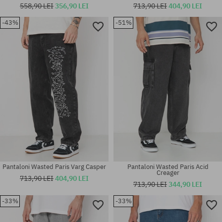
558,90 LEI
356,90 LEI
713,90 LEI
404,90 LEI
-43%
-51%
Mărimi existente:
Mărimi existente:
30; 32; 34
30; 32; 34
Pantaloni Wasted Paris Varg Casper
Pantaloni Wasted Paris Acid
Creager
713,90 LEI
404,90 LEI
713,90 LEI
344,90 LEI
-33%
-33%
Mărimi existente:
Mărimi existente:
34
28; 30; 32; 34; 36