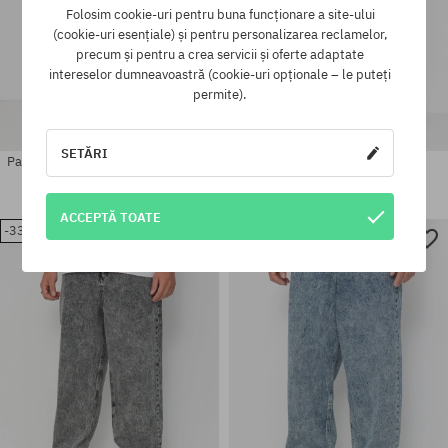
Folosim cookie-uri pentru buna funcționare a site-ului
(cookie-uri esențiale) și pentru personalizarea reclamelor,
precum și pentru a crea servicii și oferte adaptate
intereselor dumneavoastră (cookie-uri opționale – le puteți
permite).
SETĂRI
Pantaloni Wasted Paris Spine Track
Pantaloni Wasted Paris Vault
Casper
618,90 LEI
415,90 LEI
665,90 LEI
451,90 LEI
ACCEPTĂ TOATE
-33%
-33%
Mărimi existente:
Mărimi existente:
30; 32; 34; 36
30; 32; 34; 36