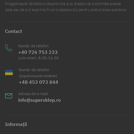
înregistrează vânzătorul despre tine și ai dreptul de a schimba aceste
date sau de a-ți exprima în scris dezacordul pentru prelucrarea acestora.
Contact
Număr de telefon
+40 726 753 233
Luni-vineri, 8.00-16.00
Număr de telefon
(українською мовою)
+48 453 073 844
Adresa de e-mail
info@supersklep.ro
Informații