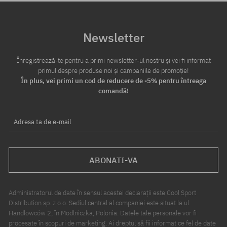
Newsletter
Înregistrează-te pentru a primi newsletter-ul nostru și vei fi informat
primul despre produse noi și campaniile de promoție!
În plus, vei primi un cod de reducere de -5% pentru întreaga
comandă!
Adresa ta de e-mail
ABONATI-VA
Administratorul de date în sensul acestei declarații este Cool Sport
Distribution sp. z o.o. Sediul central al companiei este situat la ul.
Handlowców 2, în Modlniczka, Polonia. Datele tale personale vor fi
procesate în scopuri de marketing. Ai dreptul să fii informat ce fel de date