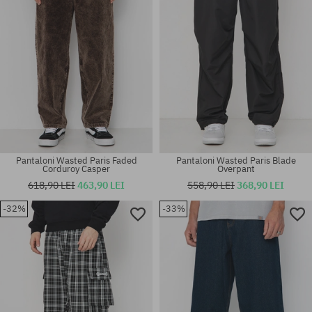
Pantaloni Wasted Paris Faded
Pantaloni Wasted Paris Blade
Corduroy Casper
Overpant
618,90 LEI
463,90 LEI
558,90 LEI
368,90 LEI
-32%
-33%
Mărimi existente:
Mărimi existente:
30; 32; 34; 36
M; L; XL