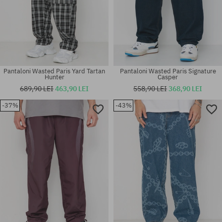
Pantaloni Wasted Paris Yard Tartan
Pantaloni Wasted Paris Signature
Hunter
Casper
689,90 LEI
463,90 LEI
558,90 LEI
368,90 LEI
-37%
-43%
Mărimi existente:
Mărimi existente:
32; 34; 36
M