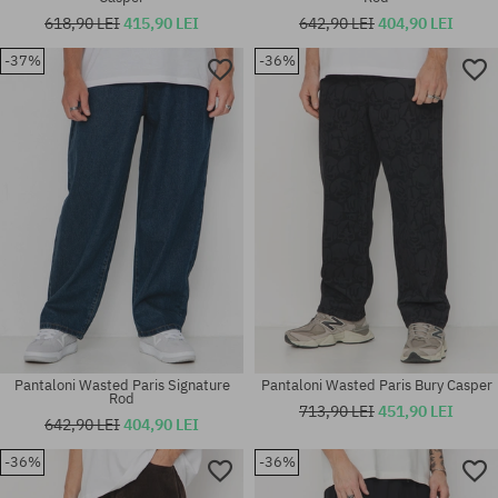
618,90 LEI
415,90 LEI
642,90 LEI
404,90 LEI
-37%
-36%
Mărimi existente:
Mărimi existente:
30; 32; 34
30; 32
Pantaloni Wasted Paris Signature
Pantaloni Wasted Paris Bury Casper
Rod
713,90 LEI
451,90 LEI
642,90 LEI
404,90 LEI
-36%
-36%
Mărimi existente:
Mărimi existente:
34
30; 32; 34; 36