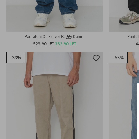
Mărimi existente:
Mărimi existen
S; M; L; XL
31X32; 33X32
Pantaloni Quiksilver Baggy Denim
Pantal
523,90 LEI
332,90 LEI
4
-33%
-53%