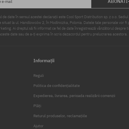
ABONATI
e e-mail
 de date în sensul acestei declarații este Cool Sport Distribution sp. z o.o. Sediul 
 situat la ul. Handlowców 2, în Modlniczka, Polonia. Datele tale personale vor fi 
eting. Ai dreptul să fii informat ce fel de date înregistrează vânzătorul despre ti
ceste date sau de a-ți exprima în scris dezacordul pentru prelucrarea acestora.
Informații
Reguli
Politica de confidențialitate
Expedierea, livrarea, perioada realizării comenzii
Plăți
Returul produselor, reclamațiile
Ajutor