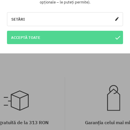
opționale – le puteți permite).
SETĂRI
te:
Mărimi existente:
31; 32; 33
ACCEPTĂ TOATE
i Quiksilver Carpenter Denim
Pantaloni Quiksilver Mercury 
82,90 LEI
273,90 LEI
534,90 LEI
261,90 L
 gratuită de la 313 RON
Garanția celui mai mi