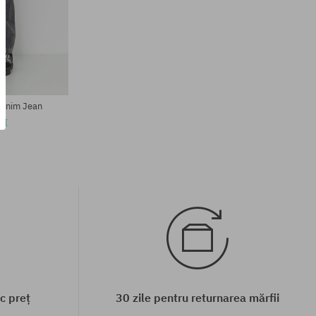
Mărimi existente:
31X32; 33X32
Denim Jean
EI
c preț
30 zile pentru returnarea mărfii