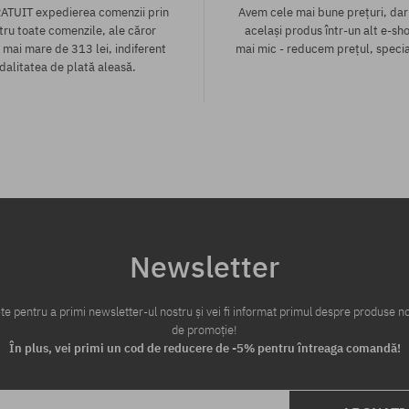
ATUIT expedierea comenzii prin
Avem cele mai bune prețuri, dar
tru toate comenzile, ale căror
același produs într-un alt e-sho
 mai mare de 313 lei, indiferent
mai mic - reducem prețul, specia
alitatea de plată aleasă.
te:
Mărimi existente:
33; 34
Newsletter
te pentru a primi newsletter-ul nostru și vei fi informat primul despre produse no
de promoție!
În plus, vei primi un cod de reducere de -5% pentru întreaga comandă!