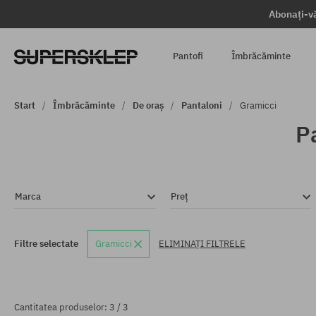
Abonați-vă
Pantofi
Îmbrăcăminte
Start
Îmbrăcăminte
De oraș
Pantaloni
Gramicci
P
Marca
Preț
Filtre selectate
Gramicci
ELIMINAȚI FILTRELE
Cantitatea produselor: 3 / 3