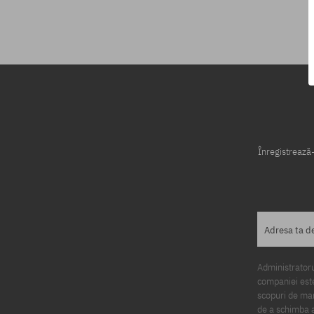
Mărimi existente:
Mărimi existen
XL
S
Înregistrează-
Adresa ta d
Administratorul
companiei este
scopuri de mark
de a schimba a