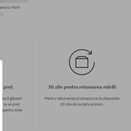
amicci Pant
EI
c preț
30 zile pentru returnarea mărfii
 dacă găsești
Pentru returnarea produsului ai la dispoziție
p la un preț
30 zile de la data primirii.
l pentru tine!