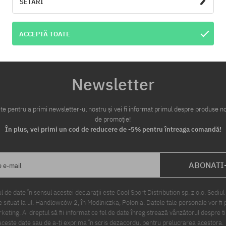
SETĂRI
te:
Mărimi existente:
S; XL
ACCEPTĂ TOATE
Newsletter
te pentru a primi newsletter-ul nostru și vei fi informat primul despre produse no
de promoție!
În plus, vei primi un cod de reducere de -5% pentru întreaga comandă!
ABONATI
e e-mail
 de date în sensul acestei declarații este Cool Sport Distribution sp. z o.o. Sediul 
 situat la ul. Handlowców 2, în Modlniczka, Polonia. Datele tale personale vor fi 
eting. Ai dreptul să fii informat ce fel de date înregistrează vânzătorul despre ti
ceste date sau de a-ți exprima în scris dezacordul pentru prelucrarea acestora.