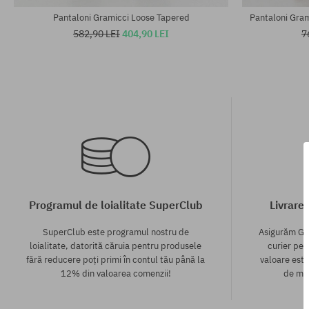
Pantaloni Gramicci Loose Tapered
Pantaloni Gram
582,90 LEI
404,90 LEI
7
Programul de loialitate SuperClub
Livrare
SuperClub este programul nostru de
Asigurăm GR
loialitate, datorită căruia pentru produsele
curier pen
fără reducere poți primi în contul tău până la
valoare este
12% din valoarea comenzii!
de mod