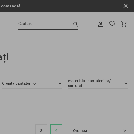
ga comandă!
Căutare
ți
Materialul pantalonilor/
Croiala pantalonilor
șortului
3
4
Ordinea