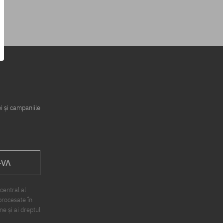
i și campaniile
-VA
central al
procesate în
ne și ai dreptul