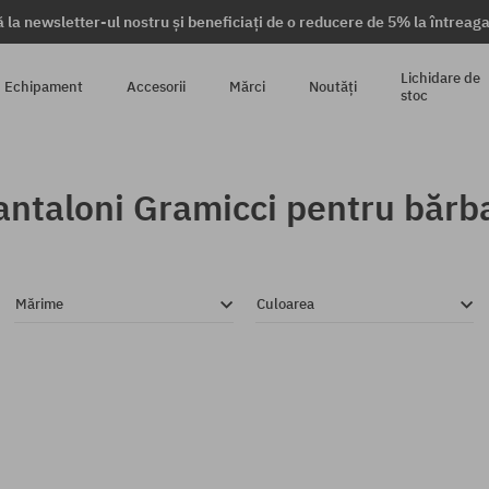
 la newsletter-ul nostru și beneficiați de o reducere de 5% la întrea
Lichidare de
Echipament
Accesorii
Mărci
Noutăți
stoc
antaloni Gramicci pentru bărba
Mărime
Culoarea