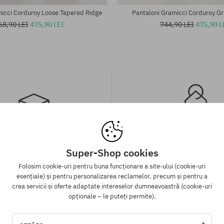
icci Corduroy Loose Tapered Ridge
Pantaloni Gramicci Corduroy Gr
68,90 LEI
475,90 LEI
744,90 LEI
475,90 L
 gratuită de la 313 RON
Garanția celui mai mi
Super-Shop cookies
Folosim cookie-uri pentru buna funcționare a site-ului (cookie-uri
ATUIT expedierea comenzii prin
Avem cele mai bune prețuri, dar
esențiale) și pentru personalizarea reclamelor, precum și pentru a
tru toate comenzile, ale căror
același produs într-un alt e-sho
crea servicii și oferte adaptate intereselor dumneavoastră (cookie-uri
 mai mare de 313 lei, indiferent
mai mic - reducem prețul, specia
opționale – le puteți permite).
alitatea de plată aleasă.