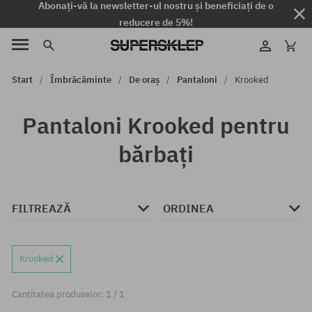
Abonați-vă la newsletter-ul nostru și beneficiați de o
reducere de 5%!
Start
Îmbrăcăminte
De oraș
Pantaloni
Krooked
Pantaloni Krooked pentru
bărbați
FILTREAZĂ
ORDINEA
Krooked
Cantitatea produselor: 1 / 1