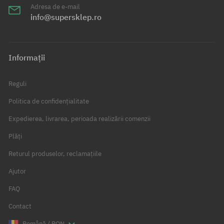
Adresa de e-mail
info@supersklep.ro
Informații
Reguli
Politica de confidențialitate
Expedierea, livrarea, perioada realizării comenzii
Plăți
Returul produselor, reclamațiile
Ajutor
FAQ
Contact
Română / RON