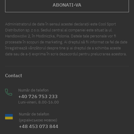
ABONATI-VA
Administratorul de date în sensul acestei declarații este Cool Sport
Distribution sp. z o.o. Sediul central al companiei este situat la ul.
Handlowców 2, în Modlniczka, Polonia. Datele tale personale vor fi
procesate în scopuri de marketing. Ai dreptul să fii informat ce fel de date
înregistrează vânzătorul despre tine și ai dreptul de a schimba aceste
date sau de a-ți exprima în scris dezacordul pentru prelucrarea acestora.
Contact
Număr de telefon
+40 726 753 233
Luni-vineri, 8.00-16.00
Număr de telefon
(українською мовою)
+48 453 073 844