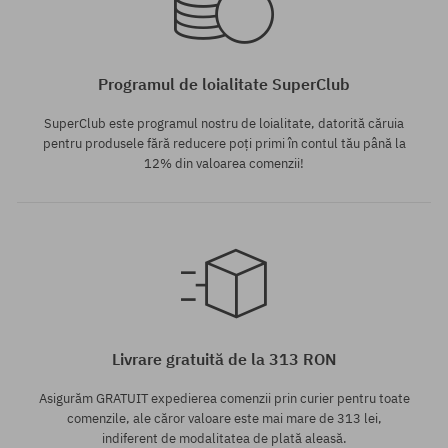
Programul de loialitate SuperClub
SuperClub este programul nostru de loialitate, datorită căruia
pentru produsele fără reducere poți primi în contul tău până la
12% din valoarea comenzii!
Mărimi existente:
S; M; L; XL
Livrare gratuită de la 313 RON
Asigurăm GRATUIT expedierea comenzii prin curier pentru toate
comenzile, ale căror valoare este mai mare de 313 lei,
indiferent de modalitatea de plată aleasă.