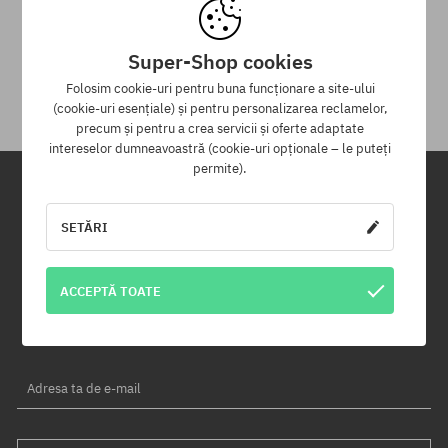
30 zile pentru returnarea mărfii
Pentru returnarea produsului ai la dispoziție 30 zile de la data
Super-Shop cookies
primirii.
Folosim cookie-uri pentru buna funcționare a site-ului
(cookie-uri esențiale) și pentru personalizarea reclamelor,
precum și pentru a crea servicii și oferte adaptate
intereselor dumneavoastră (cookie-uri opționale – le puteți
permite).
Newsletter
SETĂRI
Înregistrează-te pentru a primi newsletter-ul nostru și vei fi informat
primul despre produse noi și campaniile de promoție!
ACCEPTĂ TOATE
În plus, vei primi un cod de reducere de -5% pentru întreaga
comandă!
Adresa ta de e-mail