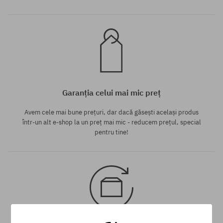
Garanția celui mai mic preț
Avem cele mai bune prețuri, dar dacă găsești același produs
într-un alt e-shop la un preț mai mic - reducem prețul, special
pentru tine!