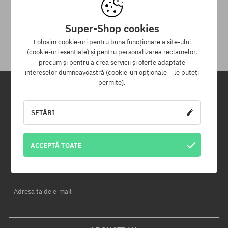
30 zile pentru returnarea mărfii
Pentru returnarea produsului ai la dispoziție 30 zile de la data
Super-Shop cookies
primirii.
Folosim cookie-uri pentru buna funcționare a site-ului
(cookie-uri esențiale) și pentru personalizarea reclamelor,
precum și pentru a crea servicii și oferte adaptate
intereselor dumneavoastră (cookie-uri opționale – le puteți
permite).
Newsletter
SETĂRI
Înregistrează-te pentru a primi newsletter-ul nostru și vei fi informat
primul despre produse noi și campaniile de promoție!
ACCEPTĂ TOATE
În plus, vei primi un cod de reducere de -5% pentru întreaga
comandă!
Adresa ta de e-mail