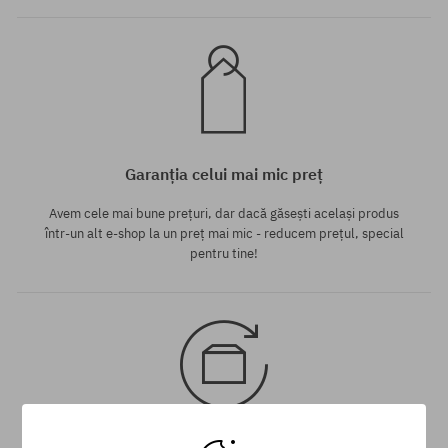
Garanția celui mai mic preț
Avem cele mai bune prețuri, dar dacă găsești același produs
într-un alt e-shop la un preț mai mic - reducem prețul, special
pentru tine!