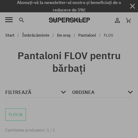
Abonați-vă la newsletter-ul nostru și beneficiați de o
reducere de 5%!
Start
Îmbrăcăminte
De oraș
Pantaloni
FLOV
Pantaloni FLOV pentru
bărbați
FILTREAZĂ
ORDINEA
FLOV
Cantitatea produselor: 1 / 1