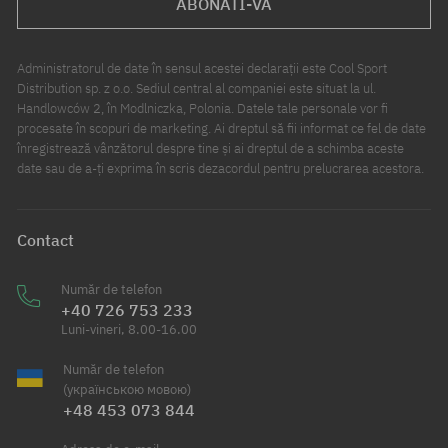
ABONATI-VA
Administratorul de date în sensul acestei declarații este Cool Sport
Distribution sp. z o.o. Sediul central al companiei este situat la ul.
Handlowców 2, în Modlniczka, Polonia. Datele tale personale vor fi
procesate în scopuri de marketing. Ai dreptul să fii informat ce fel de date
înregistrează vânzătorul despre tine și ai dreptul de a schimba aceste
date sau de a-ți exprima în scris dezacordul pentru prelucrarea acestora.
Contact
Număr de telefon
+40 726 753 233
Luni-vineri, 8.00-16.00
Număr de telefon
(українською мовою)
+48 453 073 844