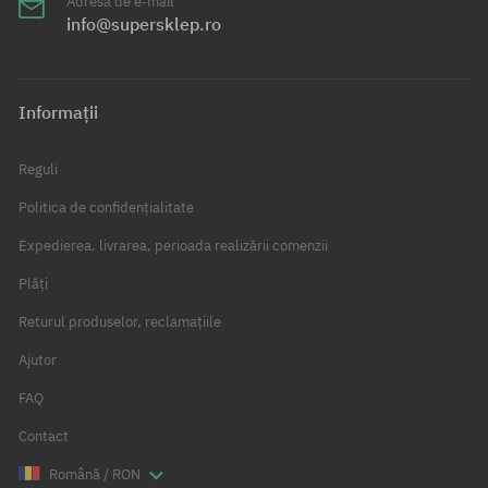
Adresa de e-mail
info@supersklep.ro
Informații
Reguli
Politica de confidențialitate
Expedierea, livrarea, perioada realizării comenzii
Plăți
Returul produselor, reclamațiile
Ajutor
FAQ
Contact
Română / RON