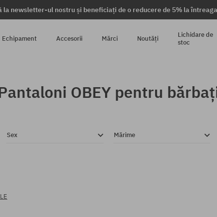
 la newsletter-ul nostru și beneficiați de o reducere de 5% la întrea
Lichidare de
Echipament
Accesorii
Mărci
Noutăți
stoc
Pantaloni OBEY pentru bărbaț
Sex
Mărime
ELE