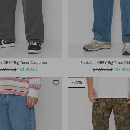
te:
Mărimi existente:
31; 32; 34
ni OBEY Big Timer Carpenter
Pantaloni OBEY Big Timer Uti
08,90 LEI
451,90 LEI
642,90 LEI
404,90 L
-51%