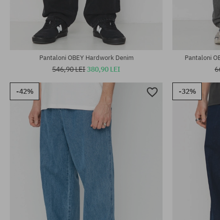
Mărimi existente:
Mărimi existen
32; 33; 34
31; 32; 36
Pantaloni OBEY Hardwork Denim
Pantaloni O
546,90 LEI
380,90 LEI
6
-42%
-32%