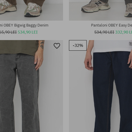
ni OBEY Bigwig Baggy Denim
Pantaloni OBEY Easy D
65,90 LEI
534,90 LEI
534,90 LEI
332,90 L
-32%