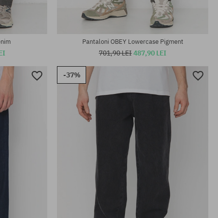
enim
Pantaloni OBEY Lowercase Pigment
EI
701,90 LEI
487,90 LEI
-37%