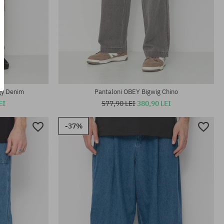
Mărimi existente:
30; 33
gy Denim
Pantaloni OBEY Bigwig Chino
EI
577,90 LEI
380,90 LEI
-37%