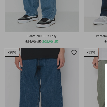
Mărimi existente:
Mărimi existen
31; 32; 33; 34
31; 32; 33; 34
Pantaloni OBEY Easy
Pantalo
534,90 LEI
308,90 LEI
6
-28%
-33%