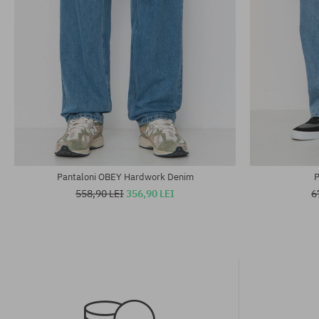
Mărimi existente:
Mărimi existen
31; 34
30; 31; 32; 33
Pantaloni OBEY Hardwork Denim
P
558,90 LEI
356,90 LEI
6