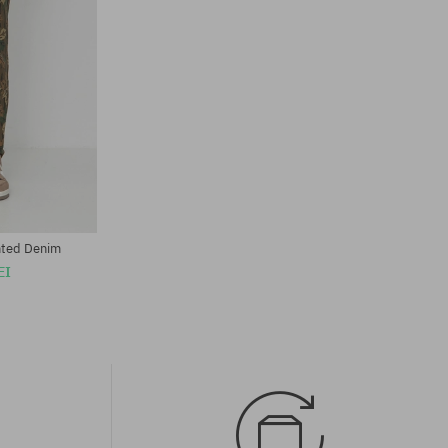
Mărimi existente:
32; 33; 34; 36
nted Denim
EI