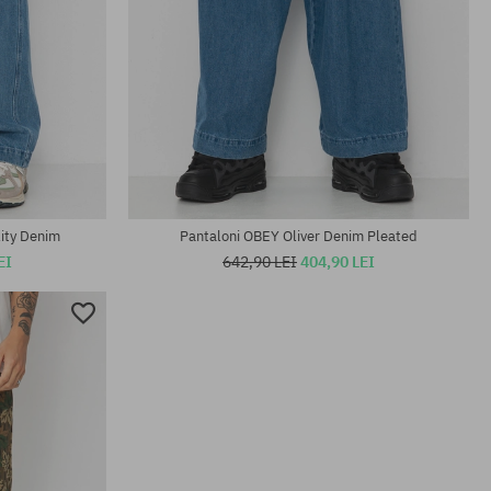
Mărimi existente:
30; 31; 33; 34
lity Denim
Pantaloni OBEY Oliver Denim Pleated
EI
642,90 LEI
404,90 LEI