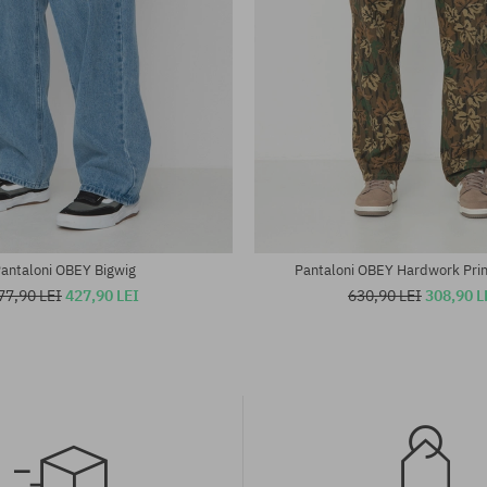
te:
Mărimi existente:
; 34
31; 32; 33; 34; 36
antaloni OBEY Bigwig
Pantaloni OBEY Hardwork Pri
77,90 LEI
427,90 LEI
630,90 LEI
308,90 L