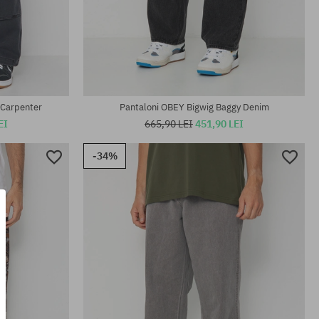
Mărimi existente:
M; L
 Carpenter
Pantaloni OBEY Bigwig Baggy Denim
EI
665,90 LEI
451,90 LEI
-34%