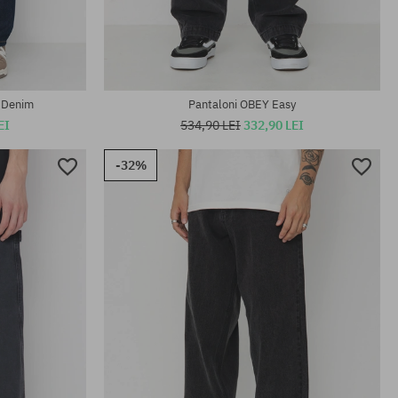
Mărimi existente:
S; L; XL
 Denim
Pantaloni OBEY Easy
EI
534,90 LEI
332,90 LEI
-32%