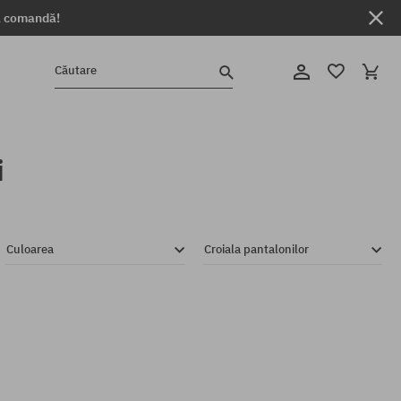
ga comandă!
Căutare
i
Culoarea
Croiala pantalonilor