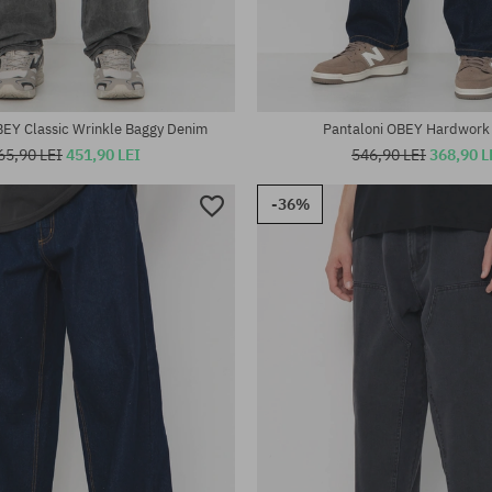
te:
Mărimi existente:
XL
BEY Classic Wrinkle Baggy Denim
Pantaloni OBEY Hardwork
65,90 LEI
451,90 LEI
546,90 LEI
368,90 L
-36%