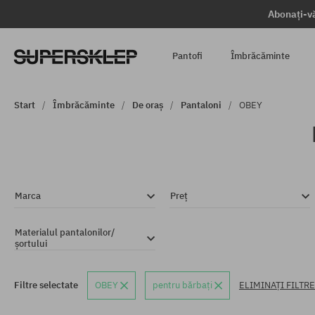
Abonați-vă
Pantofi
Îmbrăcăminte
Start
Îmbrăcăminte
De oraș
Pantaloni
OBEY
Marca
Preț
Materialul pantalonilor/
șortului
Filtre selectate
OBEY
pentru bărbați
ELIMINAȚI FILTR