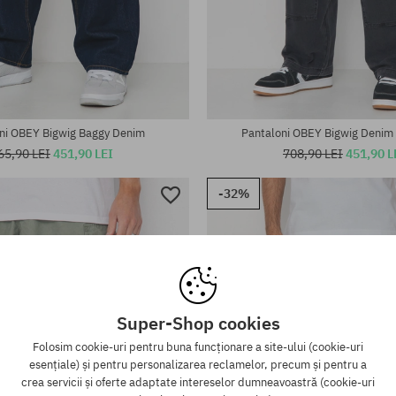
te:
Mărimi existente:
; 36
32
ni OBEY Bigwig Baggy Denim
Pantaloni OBEY Bigwig Denim
65,90 LEI
451,90 LEI
708,90 LEI
451,90 L
-32%
Super-Shop cookies
Folosim cookie-uri pentru buna funcționare a site-ului (cookie-uri
esențiale) și pentru personalizarea reclamelor, precum și pentru a
crea servicii și oferte adaptate intereselor dumneavoastră (cookie-uri