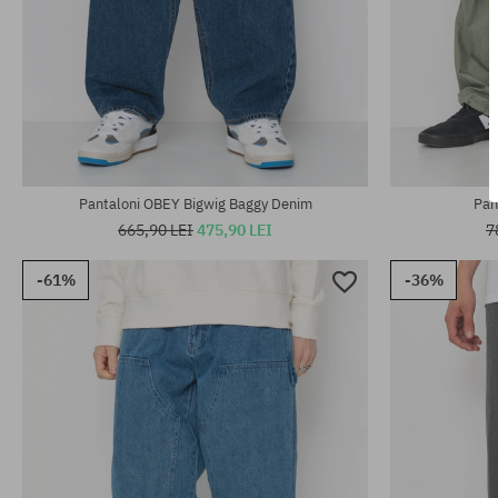
Mărimi existente:
Mărimi existen
S; M; L; XL
31; 32; 34
Pantaloni OBEY Bigwig Baggy Denim
Pan
665,90 LEI
475,90 LEI
7
-61%
-36%