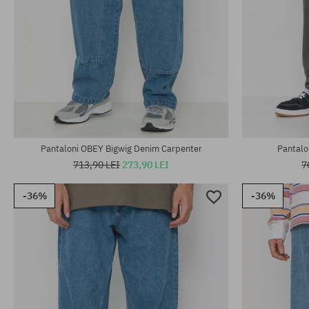
Mărimi existente:
Mărimi existen
31; 32; 33; 34
S; L
Pantaloni OBEY Bigwig Denim Carpenter
Pantalo
713,90 LEI
273,90 LEI
7
-36%
-36%