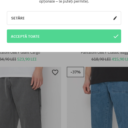
opționale – le puteți permite).
SETĂRI
ACCEPTĂ TOATE
te:
Mărimi existente:
30; 31; 32; 33; 34
taloni OBEY Giant Cargo
Pantaloni OBEY Classic Bag
84,90 LEI
523,90 LEI
618,90 LEI
415,90 L
-37%