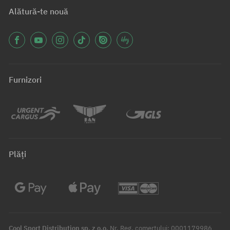
Alătură-te nouă
Furnizori
Plăți
Cool Sport Distribution sp. z o.o.
Nr. Reg. comerțului: 0001179986