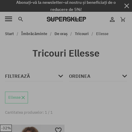
Abonați-vă la newsletter-ul nostru și beneficiați de o
reducere de 5%!
Start
Îmbrăcăminte
De oraș
Tricouri
Ellesse
Tricouri Ellesse
FILTREAZĂ
ORDINEA
Ellesse
Cantitatea produselor: 1 / 1
-32%