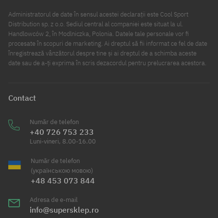
Administratorul de date în sensul acestei declarații este Cool Sport
Distribution sp. z o.o. Sediul central al companiei este situat la ul.
Handlowców 2, în Modlniczka, Polonia. Datele tale personale vor fi
procesate în scopuri de marketing. Ai dreptul să fii informat ce fel de date
înregistrează vânzătorul despre tine și ai dreptul de a schimba aceste
date sau de a-ți exprima în scris dezacordul pentru prelucrarea acestora.
Contact
Număr de telefon
+40 726 753 233
Luni-vineri, 8.00-16.00
Număr de telefon
(українською мовою)
+48 453 073 844
Adresa de e-mail
info@supersklep.ro