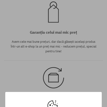
Garanția celui mai mic preț
Avem cele mai bune prețuri, dar dacă găsești același produs
într-un alt e-shop la un preț mai mic - reducem prețul, special
pentru tine!
30 zile pentru returnarea mărfii