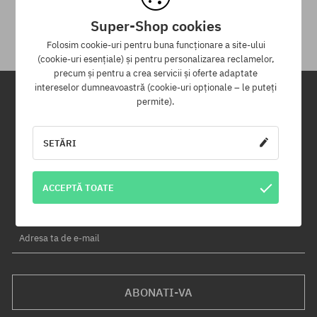
Pentru returnarea produsului ai la dispoziție 30 zile de la data
primirii.
Super-Shop cookies
Folosim cookie-uri pentru buna funcționare a site-ului
(cookie-uri esențiale) și pentru personalizarea reclamelor,
precum și pentru a crea servicii și oferte adaptate
intereselor dumneavoastră (cookie-uri opționale – le puteți
permite).
Newsletter
SETĂRI
Înregistrează-te pentru a primi newsletter-ul nostru și vei fi informat
primul despre produse noi și campaniile de promoție!
În plus, vei primi un cod de reducere de -5% pentru întreaga
ACCEPTĂ TOATE
comandă!
Adresa ta de e-mail
ABONATI-VA