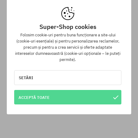
Super-Shop cookies
Folosim cookie-uri pentru buna funcționare a site-ului
(cookie-uri esențiale) și pentru personalizarea reclamelor,
precum și pentru a crea servicii și oferte adaptate
intereselor dumneavoastră (cookie-uri opționale – le puteți
permite).
Hanorac cu glugă Brixton Void HD
SETĂRI
404,90 LEI
261,90 LEI
ACCEPTĂ TOATE
Mărimi existente:
Mărimi existente:
M; L; XL
M; XL
Programul de loialitate SuperClub
SuperClub este programul nostru de loialitate, datorită căruia
pentru produsele fără reducere poți primi în contul tău până la