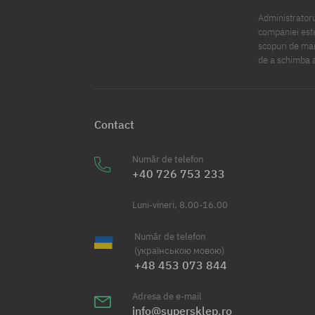
Administratorul
companiei este
scopuri de mark
de a schimba a
Contact
Număr de telefon
+40 726 753 233
Luni-vineri, 8.00-16.00
Număr de telefon
(українською мовою)
+48 453 073 844
Adresa de e-mail
info@supersklep.ro