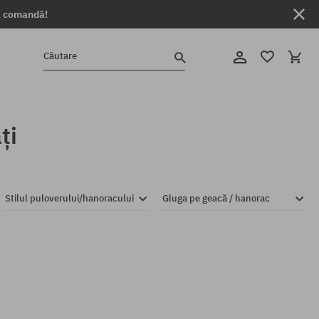
ga comandă!
Căutare
ți
Stilul puloverului/hanoracului
Gluga pe geacă / hanorac