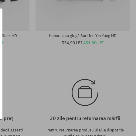
Mărimi existente:
S
un Seek HD
Hanorac cu glugă Surf Inc Yin Yang HD
EI
534,90 LEI
451,90 LEI
c preț
30 zile pentru returnarea mărfii
 dacă găsești
Pentru returnarea produsului ai la dispoziție