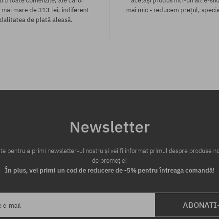
tru toate comenzile, ale căror
același produs într-un alt e-sho
 mai mare de 313 lei, indiferent
mai mic - reducem prețul, specia
alitatea de plată aleasă.
te:
Mărimi existente:
S; L; XL
Newsletter
te pentru a primi newsletter-ul nostru și vei fi informat primul despre produse no
de promoție!
În plus, vei primi un cod de reducere de -5% pentru întreaga comandă!
ABONATI
e e-mail