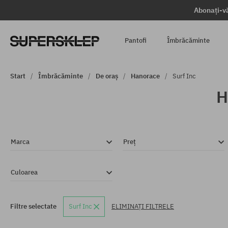
Abonați-vă
Pantofi
Îmbrăcăminte
Start
Îmbrăcăminte
De oraș
Hanorace
Surf Inc
H
Marca
Preț
Culoarea
Filtre selectate
Surf Inc
ELIMINAȚI FILTRELE