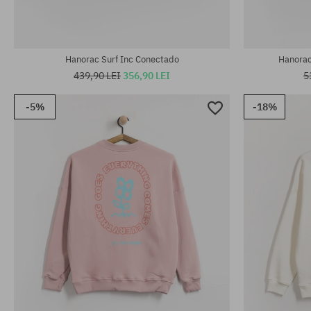
Hanorac Surf Inc Conectado
Hanorac
439,90 LEI
356,90 LEI
5
-5%
-18%