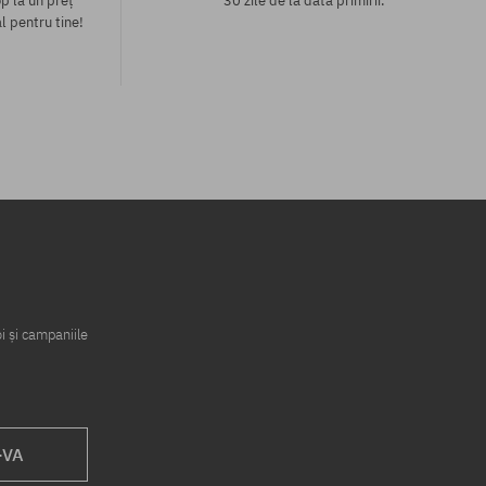
p la un preț
30 zile de la data primirii.
l pentru tine!
Mărimi existente:
M; L
i și campaniile
-VA