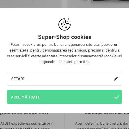
te:
Mărimi existente:
S
ac Surf Inc Organic Wave
Hanorac cu glugă Surf Inc S
Super-Shop cookies
39,90 LEI
356,90 LEI
534,90 LEI
427,90 L
Folosim cookie-uri pentru buna funcționare a site-ului (cookie-uri
esențiale) și pentru personalizarea reclamelor, precum și pentru a
crea servicii și oferte adaptate intereselor dumneavoastră (cookie-uri
opționale – le puteți permite).
SETĂRI
ACCEPTĂ TOATE
 gratuită de la 313 RON
Garanția celui mai mi
ATUIT expedierea comenzii prin
Avem cele mai bune prețuri, dar