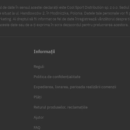
 de date în sensul acestei declarații este Cool Sport Distribution sp. z o.o. Sediul 
 situat la ul. Handlowców 2, în Modlniczka, Polonia. Datele tale personale vor fi 
eting. Ai dreptul să fii informat ce fel de date înregistrează vânzătorul despre ti
ceste date sau de a-ți exprima în scris dezacordul pentru prelucrarea acestora.
Informații
Reguli
Politica de confidențialitate
Expedierea, livrarea, perioada realizării comenzii
Plăți
Returul produselor, reclamațiile
Ajutor
FAQ