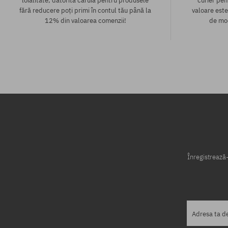
loialitate, datorită căruia pentru produsele
curier pen
fără reducere poți primi în contul tău până la
valoare este
12% din valoarea comenzii!
de mod
Mărimi existente:
Mărimi existen
L
XL
Înregistrează-
Adresa ta d