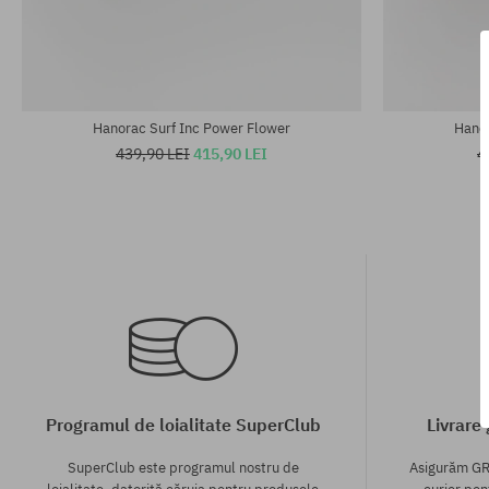
Mărimi existente:
Mărimi existen
M
S; M; L; XXL
Hanorac Surf Inc Power Flower
Hanor
439,90 LEI
415,90 LEI
4
Programul de loialitate SuperClub
Livrare
SuperClub este programul nostru de
Asigurăm GR