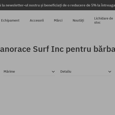
 la newsletter-ul nostru și beneficiați de o reducere de 5% la întrea
Lichidare de
Echipament
Accesorii
Mărci
Noutăți
stoc
anorace Surf Inc pentru bărba
Mărime
Detaliu