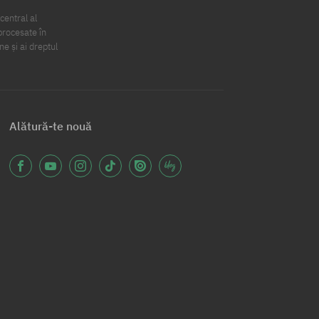
central al
procesate în
ne și ai dreptul
Alătură-te nouă