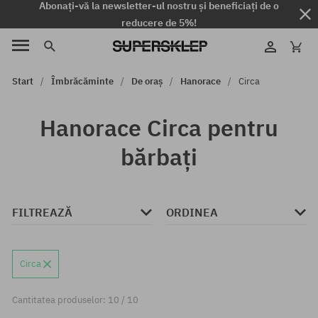
Abonați-vă la newsletter-ul nostru și beneficiați de o
reducere de 5%!
Start
Îmbrăcăminte
De oraș
Hanorace
Circa
Hanorace Circa pentru
bărbați
FILTREAZĂ
ORDINEA
Circa
Cantitatea produselor: 10 / 10