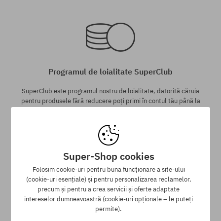
Mărimi existente:
Mărimi existente:
M; L
S; M; L
Programul de loialitate SuperClub
SuperClub este programul nostru de loialitate, datorită căruia
pentru produsele fără reducere poți primi în contul tău până la
12% din valoarea comenzii!
Super-Shop cookies
Folosim cookie-uri pentru buna funcționare a site-ului
(cookie-uri esențiale) și pentru personalizarea reclamelor,
Mărimi existente:
Mărimi existente:
precum și pentru a crea servicii și oferte adaptate
M; L; XL
M; L; XL
intereselor dumneavoastră (cookie-uri opționale – le puteți
Livrare gratuită de la 313 RON
permite).