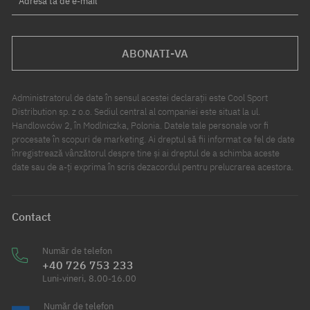
Adresa ta de e-mail
ABONATI-VA
Administratorul de date în sensul acestei declarații este Cool Sport
Distribution sp. z o.o. Sediul central al companiei este situat la ul.
Handlowców 2, în Modlniczka, Polonia. Datele tale personale vor fi
procesate în scopuri de marketing. Ai dreptul să fii informat ce fel de date
înregistrează vânzătorul despre tine și ai dreptul de a schimba aceste
date sau de a-ți exprima în scris dezacordul pentru prelucrarea acestora.
Contact
Număr de telefon
+40 726 753 233
Luni-vineri, 8.00-16.00
Număr de telefon