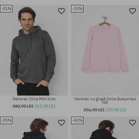
-31%
-33%
Hanorac Circa Mini Icon
Hanorac cu glugă Circa Quiquiriqui
HD
380,90 LEI
261,90 LEI
356,90 LEI
237,90 LEI
-35%
-42%