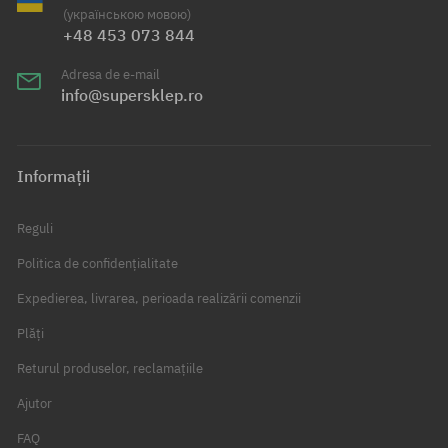
(українською мовою)
+48 453 073 844
Adresa de e-mail
info@supersklep.ro
Informații
Reguli
Politica de confidențialitate
Expedierea, livrarea, perioada realizării comenzii
Plăți
Returul produselor, reclamațiile
Ajutor
FAQ