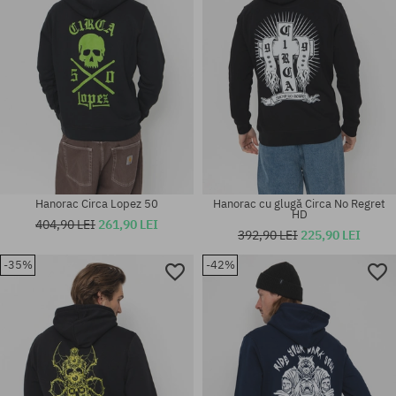
Hanorac Circa Lopez 50
Hanorac cu glugă Circa No Regret
HD
404,90 LEI
261,90 LEI
392,90 LEI
225,90 LEI
-35%
-42%
Mărimi existente:
Mărimi existente:
L; XL
S; M; L