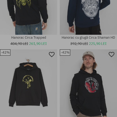
Hanorac Circa Trapped
Hanorac cu glugă Circa Shaman HD
404,90 LEI
261,90 LEI
392,90 LEI
225,90 LEI
-42%
-42%
Mărimi existente:
Mărimi existente:
XL
S; M; L