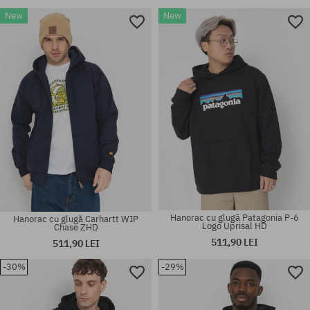
New
New
Hanorac cu glugă Patagonia P-6
Hanorac cu glugă Carhartt WIP
Logo Uprisal HD
Chase ZHD
511,90 LEI
511,90 LEI
-30%
-29%