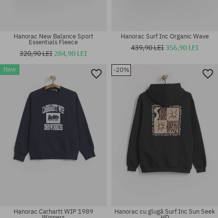
Hanorac New Balance Sport
Hanorac Surf Inc Organic Wave
Essentials Fleece
439,90 LEI
356,90 LEI
320,90 LEI
284,90 LEI
New
-20%
Mărimi existente:
Mărimi existente:
M; L; XL
L
Hanorac Carhartt WIP 1989
Hanorac cu glugă Surf Inc Sun Seek
Winners
HD