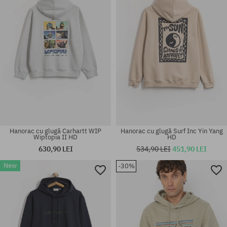
Hanorac cu glugă Carhartt WIP
Hanorac cu glugă Surf Inc Yin Yang
Wiptopia II HD
HD
630,90 LEI
534,90 LEI
451,90 LEI
New
-30%
Mărimi existente:
Mărimi existente:
M; L; XL; XXL
M; L; XL; XXL