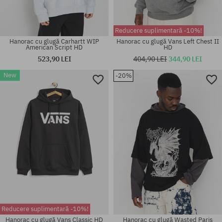
Reducere suplimentară -10%!
Hanorac cu glugă Carhartt WIP
Hanorac cu glugă Vans Left Chest II
American Script HD
HD
523,90 LEI
404,90 LEI
344,90 LEI
New
-20%
Mărimi existente:
Mărimi existente:
M; L; XL; XXL
M
Reducere suplimentară -10%!
Hanorac cu glugă Vans Classic HD
Hanorac cu glugă Wasted Paris