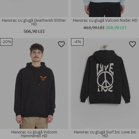
Hanorac cu glugă Deathwish Slither
Hanorac cu glugă Volcom Noder HD
HD
463,90 LEI
368,90 LEI
506,90 LEI
-20%
-4%
Mărimi existente:
Mărimi existente:
M; L; XL
M; L; XL
Hanorac cu glugă Volcom
Hanorac cu glugă Surf Inc Love Inc
Hammered HD
HD