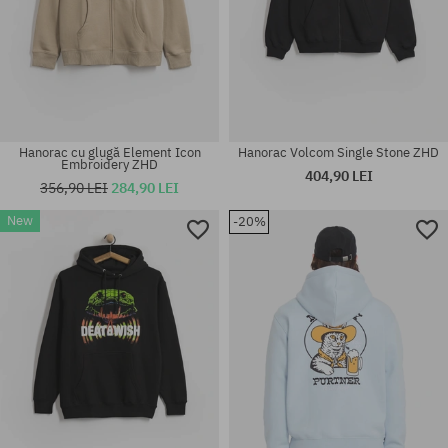
Hanorac cu glugă Element Icon
Hanorac Volcom Single Stone ZHD
Embroidery ZHD
404,90 LEI
356,90 LEI
284,90 LEI
New
-20%
Mărimi existente:
Mărimi existente:
M; L; XL; XXL
M; L; XL