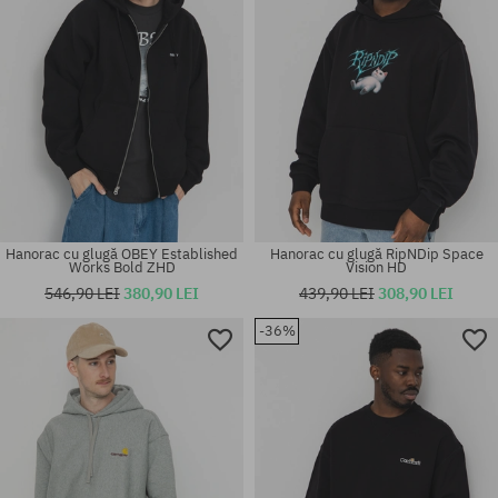
Hanorac cu glugă OBEY Established
Hanorac cu glugă RipNDip Space
Works Bold ZHD
Vision HD
546,90 LEI
380,90 LEI
439,90 LEI
308,90 LEI
-36%
Mărimi existente:
Mărimi existente:
S; M; L; XL
M; L; XL; XXL