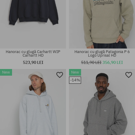
Hanorac cu glugă Carhartt WIP
Hanorac cu glugă Patagonia P 6
Carhartt HD
Logo Uprisal HD
523,90 LEI
511,90 LEI
356,90 LEI
New
New
Mărimi existente:
Mărimi existente:
-14%
M; L; XL; XXL
M; L