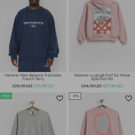
Hanorac New Balance Trackside
Hanorac cu glugă Surf Inc Wave
French Terry
Aperitivo HD
320,90 LEI
273,90 LEI
534,90 LEI
427,90 LEI
New
-5%
Mărimi existente:
Mărimi existente:
M; L; XL
M; L; XL