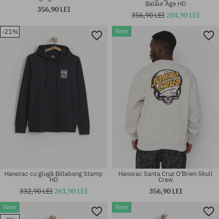
Balaur Age HD
356,90 LEI
356,90 LEI
284,90 LEI
New
-21%
Mărimi existente:
Mărimi existente:
M; L; XL
S; M; L; XL; XXL
Hanorac cu glugă Billabong Stamp
Hanorac Santa Cruz O'Brien Skull
HD
Crew
332,90 LEI
261,90 LEI
356,90 LEI
New
New
Mărimi existente:
Mărimi existente: