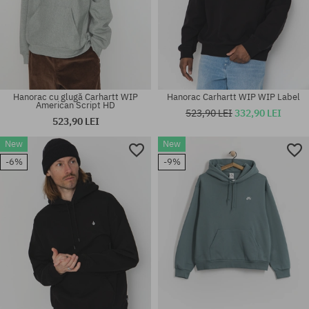
Hanorac cu glugă Carhartt WIP
Hanorac Carhartt WIP WIP Label
American Script HD
523,90 LEI
332,90 LEI
523,90 LEI
New
New
Mărimi existente:
Mărimi existente:
-6%
-9%
M; XL
M; L; XL; XXL