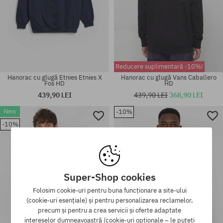
Reducere suplimentară -10%!
Hanorac cu glugă Etnies Etnies X
Hanorac cu glugă Vans Caballero
Fos HD
HD
439,90 LEI
439,90 LEI
368,90 LEI
New
-10%
Mărimi existente:
Mărimi existente:
-10%
M
M; L; XL
Super-Shop cookies
Folosim cookie-uri pentru buna funcționare a site-ului
(cookie-uri esențiale) și pentru personalizarea reclamelor,
precum și pentru a crea servicii și oferte adaptate
intereselor dumneavoastră (cookie-uri opționale – le puteți