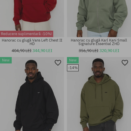
Reducere suplimentară -10%!
Hanorac cu glugă Vans Left Chest II
Hanorac cu glugă Karl Kani Small
HD
Signature Essential ZHD
404,90 LEI
344,90 LEI
356,90 LEI
320,90 LEI
New
New
Mărimi existente:
Mărimi existente:
-14%
M; L; XL; XXL
M; L; XL