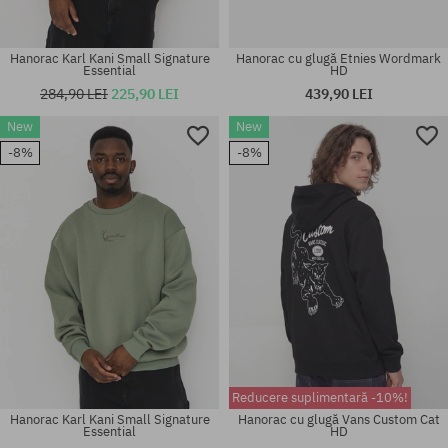
Hanorac Karl Kani Small Signature
Hanorac cu glugă Etnies Wordmark
Essential
HD
284,90 LEI
225,90 LEI
439,90 LEI
New
New
Mărimi existente:
Mărimi existente:
-8%
-8%
M; L; XL
M; L; XL
Reducere suplimentară -10%!
Hanorac Karl Kani Small Signature
Hanorac cu glugă Vans Custom Cat
Essential
HD