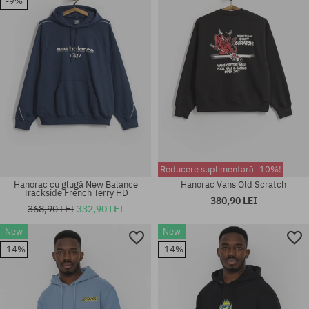
-9%
S; M; L; XL; XXL
L; XL
Reducere suplimentară -10%!
Hanorac cu glugă New Balance
Hanorac Vans Old Scratch
Trackside French Terry HD
380,90 LEI
368,90 LEI
332,90 LEI
New
New
Mărimi existente:
Mărimi existente:
-14%
-14%
M; L; XL
M; L; XL