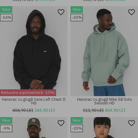
New
New
Mărimi existente:
Mărimi existente:
-14%
-20%
M; L; XL
M; L; XL
Reducere suplimentară -10%!
Hanorac cu glugă Vans Left Chest II
Hanorac cu glugă Nike SB Solo
HD
Swoosh HD
404,90 LEI
344,90 LEI
511,90 LEI
404,90 LEI
New
New
Mărimi existente:
Mărimi existente:
-9%
-20%
M; L; XL
M; L; XL