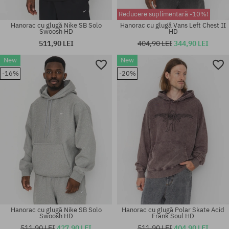
Reducere suplimentară -10%!
Hanorac cu glugă Nike SB Solo
Hanorac cu glugă Vans Left Chest II
Swoosh HD
HD
511,90 LEI
404,90 LEI
344,90 LEI
New
New
Mărimi existente:
Mărimi existente:
-16%
-20%
M; L; XL
S; M; L
Hanorac cu glugă Nike SB Solo
Hanorac cu glugă Polar Skate Acid
Swoosh HD
Frank Soul HD
511,90 LEI
427,90 LEI
511,90 LEI
404,90 LEI