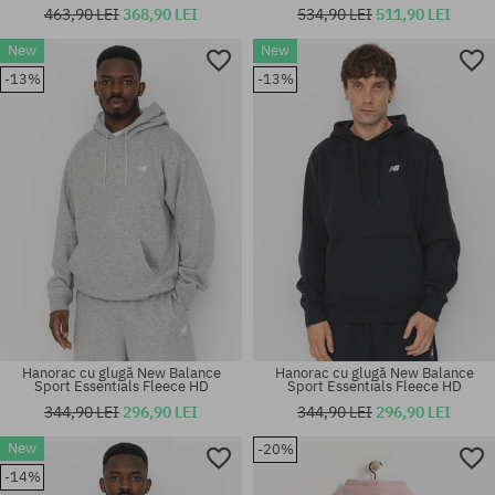
463,90 LEI
368,90 LEI
534,90 LEI
511,90 LEI
New
New
Mărimi existente:
Mărimi existente:
-13%
-13%
M; L; XL
M
Hanorac cu glugă New Balance
Hanorac cu glugă New Balance
Sport Essentials Fleece HD
Sport Essentials Fleece HD
344,90 LEI
296,90 LEI
344,90 LEI
296,90 LEI
New
-20%
Mărimi existente:
Mărimi existente:
-14%
M
S