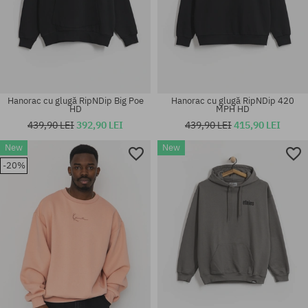
Hanorac cu glugă RipNDip Big Poe
Hanorac cu glugă RipNDip 420
HD
MPH HD
439,90 LEI
392,90 LEI
439,90 LEI
415,90 LEI
New
New
Mărimi existente:
Mărimi existente:
-20%
M; L; XL
S; M; L; XL