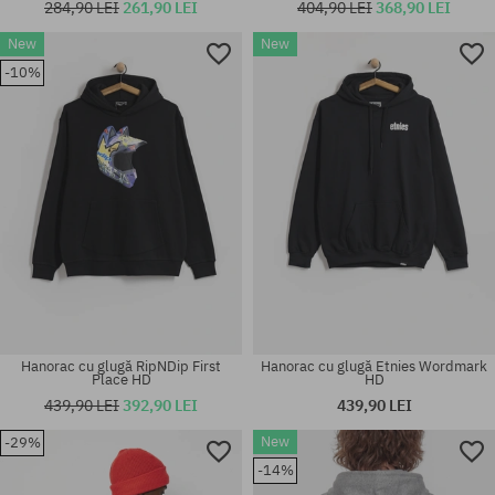
284,90 LEI
261,90 LEI
404,90 LEI
368,90 LEI
New
New
Mărimi existente:
Mărimi existente:
-10%
S; M; L; XL
M; L; XL; XXL
Hanorac cu glugă RipNDip First
Hanorac cu glugă Etnies Wordmark
Place HD
HD
439,90 LEI
392,90 LEI
439,90 LEI
New
-29%
Mărimi existente:
Mărimi existente:
-14%
S; M; L; XL
M; L; XL