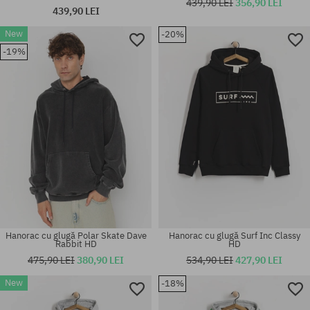
439,90 LEI
356,90 LEI
439,90 LEI
New
-20%
Mărimi existente:
Mărimi existente:
-19%
M; L; XL
L
Hanorac cu glugă Polar Skate Dave
Hanorac cu glugă Surf Inc Classy
Rabbit HD
HD
475,90 LEI
380,90 LEI
534,90 LEI
427,90 LEI
New
-18%
Mărimi existente:
Mărimi existente:
M; L; XL
M