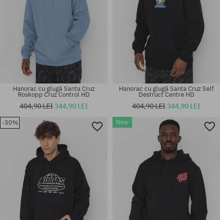
Hanorac cu glugă Santa Cruz
Hanorac cu glugă Santa Cruz Self
Roskopp Cruz Control HD
Destruct Centre HD
404,90 LEI
344,90 LEI
404,90 LEI
344,90 LEI
New
-30%
Mărimi existente:
Mărimi existente:
M; L; XL
M; L; XL