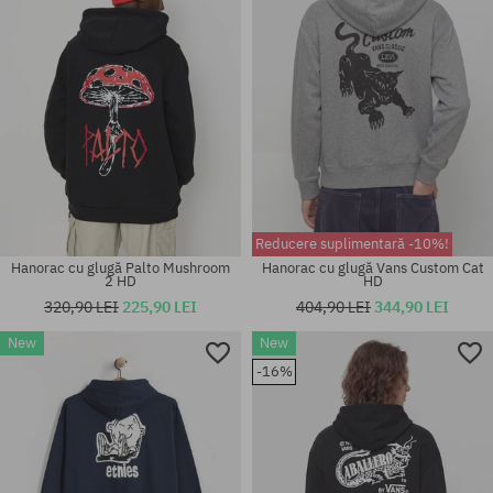
Reducere suplimentară -10%!
Hanorac cu glugă Palto Mushroom
Hanorac cu glugă Vans Custom Cat
2 HD
HD
320,90 LEI
225,90 LEI
404,90 LEI
344,90 LEI
New
New
Mărimi existente:
Mărimi existente:
-16%
M; L; XL
M; L; XL; XXL