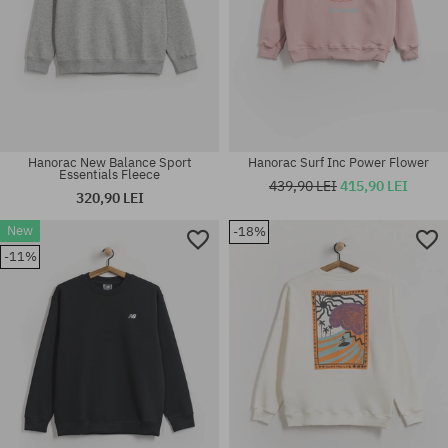
Hanorac New Balance Sport
Hanorac Surf Inc Power Flower
Essentials Fleece
439,90 LEI
415,90 LEI
320,90 LEI
New
-18%
Mărimi existente:
Mărimi existente:
-11%
M; L; XL
S