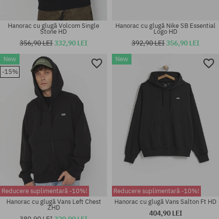
Hanorac cu glugă Volcom Single
Hanorac cu glugă Nike SB Essential
Stone HD
Logo HD
356,90 LEI
332,90 LEI
392,90 LEI
356,90 LEI
New
New
Mărimi existente:
Mărimi existente:
-15%
M; L; XXL
M
Reducere suplimentară -10%!
Reducere suplimentară -10%!
Hanorac cu glugă Vans Left Chest
Hanorac cu glugă Vans Salton Ft HD
ZHD
404,90 LEI
380,90 LEI
320,90 LEI