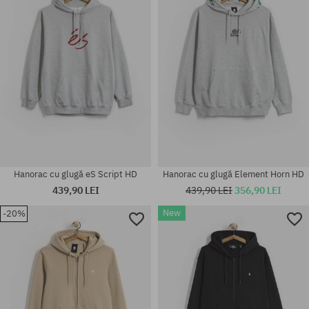
Hanorac cu glugă eS Script HD
Hanorac cu glugă Element Horn HD
439,90 LEI
439,90 LEI
356,90 LEI
New
-20%
Mărimi existente:
Mărimi existente:
M; L; XL
S; M; L; XXL