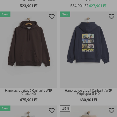
523,90 LEI
534,90 LEI
427,90 LEI
New
New
Mărimi existente:
Mărimi existente:
M; L; XL
XL
Hanorac cu glugă Carhartt WIP
Hanorac cu glugă Carhartt WIP
Chase HD
Wiptopia II HD
475,90 LEI
630,90 LEI
New
-15%
Mărimi existente:
Mărimi existente:
M; L; XL
S; L; XL