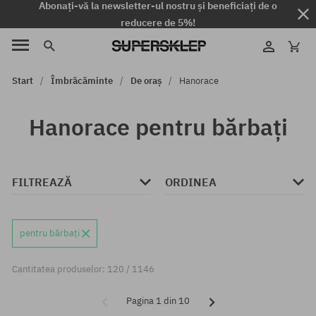
Abonați-vă la newsletter-ul nostru și beneficiați de o
reducere de 5%!
Start
Îmbrăcăminte
De oraș
Hanorace
Hanorace pentru bărbați
FILTREAZĂ
ORDINEA
pentru bărbați
Cantitatea produselor: 120 / 1146
Pagina 1 din 10