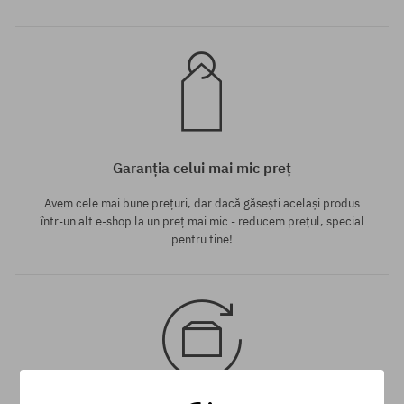
Garanția celui mai mic preț
Avem cele mai bune prețuri, dar dacă găsești același produs
într-un alt e-shop la un preț mai mic - reducem prețul, special
pentru tine!