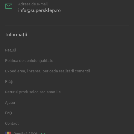
Adresa de e-mail
info@supersklep.ro
Informații
Reguli
Politica de confidențialitate
Expedierea, livrarea, perioada realizării comenzii
Plăți
Returul produselor, reclamațiile
Ajutor
FAQ
Contact
Română / RON