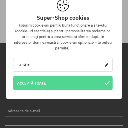
30 zile pentru returnarea mărfii
Pentru returnarea produsului ai la dispoziție 30 zile de la data
Super-Shop cookies
primirii.
Folosim cookie-uri pentru buna funcționare a site-ului
(cookie-uri esențiale) și pentru personalizarea reclamelor,
precum și pentru a crea servicii și oferte adaptate
intereselor dumneavoastră (cookie-uri opționale – le puteți
permite).
Newsletter
SETĂRI
Înregistrează-te pentru a primi newsletter-ul nostru și vei fi informat
primul despre produse noi și campaniile de promoție!
ACCEPTĂ TOATE
În plus, vei primi un cod de reducere de -5% pentru întreaga
comandă!
Adresa ta de e-mail