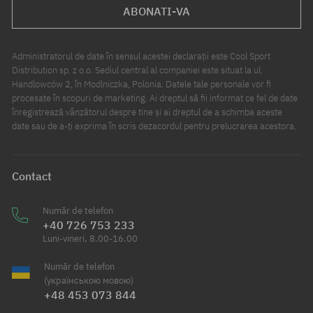
ABONATI-VA
Administratorul de date în sensul acestei declarații este Cool Sport
Distribution sp. z o.o. Sediul central al companiei este situat la ul.
Handlowców 2, în Modlniczka, Polonia. Datele tale personale vor fi
procesate în scopuri de marketing. Ai dreptul să fii informat ce fel de date
înregistrează vânzătorul despre tine și ai dreptul de a schimba aceste
date sau de a-ți exprima în scris dezacordul pentru prelucrarea acestora.
Contact
Număr de telefon
+40 726 753 233
Luni-vineri, 8.00-16.00
Număr de telefon
(українською мовою)
+48 453 073 844