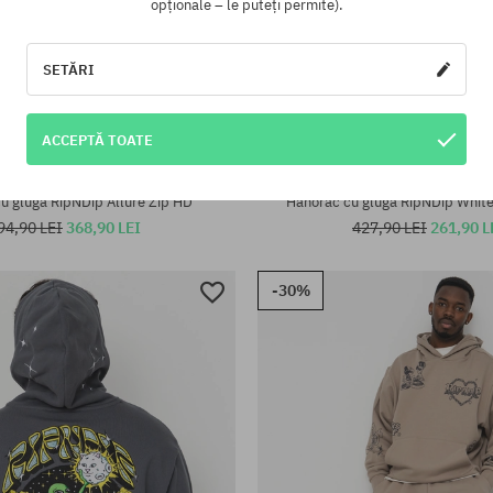
opționale – le puteți permite).
SETĂRI
ACCEPTĂ TOATE
te:
Mărimi existente:
XL
u glugă RipNDip Allure Zip HD
Hanorac cu glugă RipNDip Whit
94,90 LEI
368,90 LEI
427,90 LEI
261,90 L
-30%