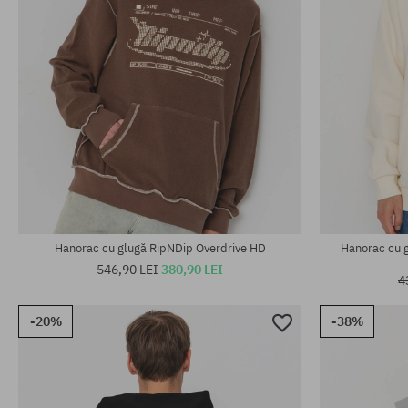
Mărimi existente:
Mărimi existen
M; L; XL; XXL
M
Hanorac cu glugă RipNDip Overdrive HD
Hanorac cu 
546,90 LEI
380,90 LEI
4
-20%
-38%