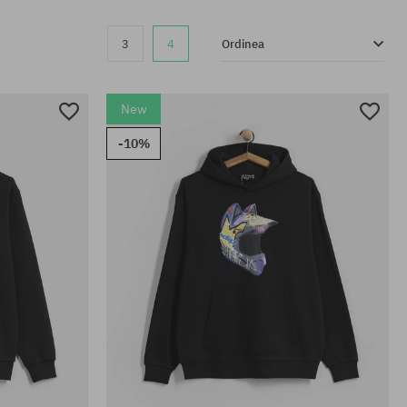
3
4
Ordinea
New
-10%