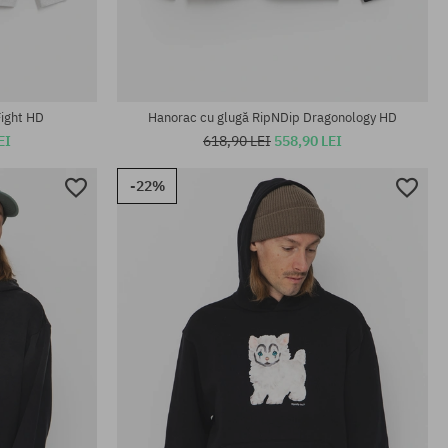
Mărimi existente:
M; L; XL
Fight HD
Hanorac cu glugă RipNDip Dragonology HD
EI
618,90 LEI
558,90 LEI
-22%