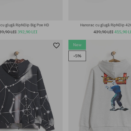
cu glugă RipNDip Big Poe HD
Hanorac cu glugă RipNDip 4
39,90 LEI
392,90 LEI
439,90 LEI
415,90 L
New
-5%