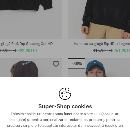
te:
Mărimi existente:
M; L; XL
 glugă RipNDip Spacing Out HD
Hanorac cu glugă RipNDip Legen
39,90 LEI
392,90 LEI
415,90 LEI
261,90 L
-38%
Super-Shop cookies
Folosim cookie-uri pentru buna funcționare a site-ului (cookie-uri
esențiale) și pentru personalizarea reclamelor, precum și pentru a
crea servicii și oferte adaptate intereselor dumneavoastră (cookie-uri