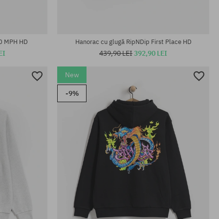
20 MPH HD
Hanorac cu glugă RipNDip First Place HD
EI
439,90 LEI
392,90 LEI
New
-9%