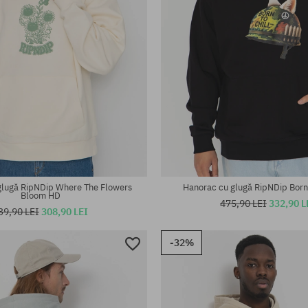
te:
Mărimi existente:
M; L; XL
glugă RipNDip Where The Flowers
Hanorac cu glugă RipNDip Born 
Bloom HD
475,90 LEI
332,90 L
39,90 LEI
308,90 LEI
-32%