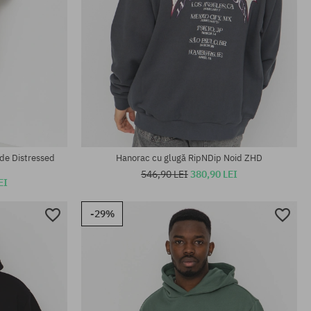
Mărimi existente:
M; L; XL
de Distressed
Hanorac cu glugă RipNDip Noid ZHD
546,90 LEI
380,90 LEI
EI
-29%