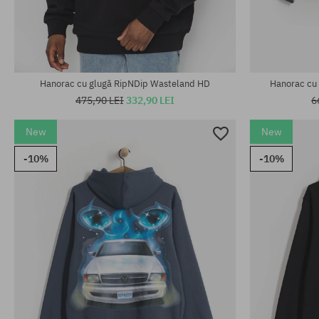
Mărimi existente:
Mărimi existen
M; L; XL; XXL
M; L; XL
Hanorac cu glugă RipNDip Wasteland HD
Hanorac cu
475,90 LEI
332,90 LEI
6
New
New
-10%
-10%