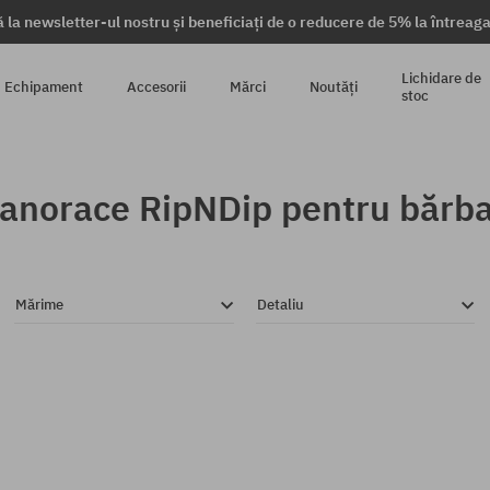
 la newsletter-ul nostru și beneficiați de o reducere de 5% la întrea
Lichidare de
Echipament
Accesorii
Mărci
Noutăți
stoc
anorace RipNDip pentru bărba
Mărime
Detaliu