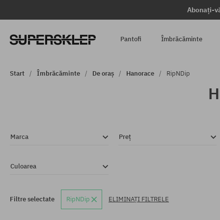
Abonați-vă
Pantofi
Îmbrăcăminte
Start
Îmbrăcăminte
De oraș
Hanorace
RipNDip
H
Marca
Preț
Culoarea
Filtre selectate
RipNDip
ELIMINAȚI FILTRELE