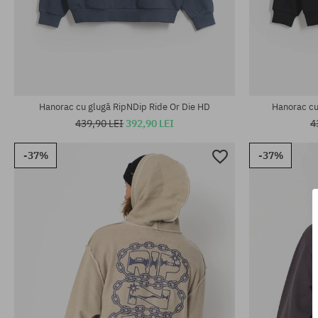
Mărimi existente:
Mărimi existen
M; XXL
M; L; XL
Hanorac cu glugă RipNDip Ride Or Die HD
Hanorac cu
439,90 LEI
392,90 LEI
4
-37%
-37%