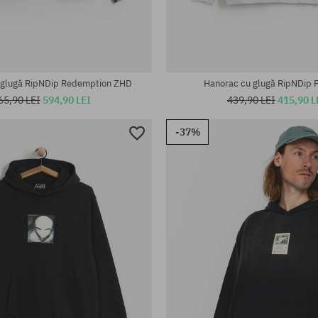
te:
Mărimi existente:
M; L; XL
 glugă RipNDip Redemption ZHD
Hanorac cu glugă RipNDip 
65,90 LEI
594,90 LEI
439,90 LEI
415,90 L
-37%