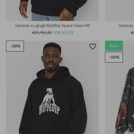
Hanorac cu glugă RipNDip Space Vision HD
Hanorac 
439,90 LEI
308,90 LEI
4
New
-30%
-10%