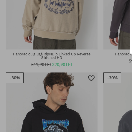
Mărimi existente:
Mărimi existen
M; L; XL
M; L; XL
Hanorac cu glugă RipNDip Linked Up Reverse
Hanorac c
Stitched HD
5
511,90 LEI
320,90 LEI
-30%
-30%