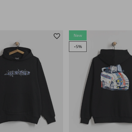
New
-5%