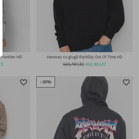
Mărimi existente:
M; XL
e Panther HD
Hanorac cu glugă RipNDip Out Of Time HD
EI
665,90 LEI
463,90 LEI
-30%