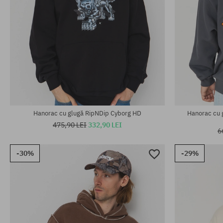
Mărimi existente:
Mărimi existen
L; XL
M; L
Hanorac cu glugă RipNDip Cyborg HD
Hanorac cu 
475,90 LEI
332,90 LEI
6
-30%
-29%