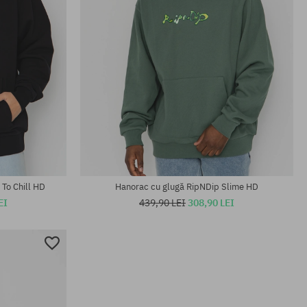
Mărimi existente:
M; L; XL
To Chill HD
Hanorac cu glugă RipNDip Slime HD
EI
439,90 LEI
308,90 LEI