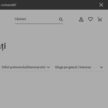
ga comandă!
Căutare
ți
Stilul puloverului/hanoracului
Gluga pe geacă / hanorac