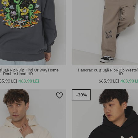
te:
Mărimi existente:
M; L; XL
glugă RipNDip Find Ur Way Home
Hanorac cu glugă RipNDip Westsi
Double Hood HD
HD
65,90 LEI
463,90 LEI
665,90 LEI
463,90 L
-30%