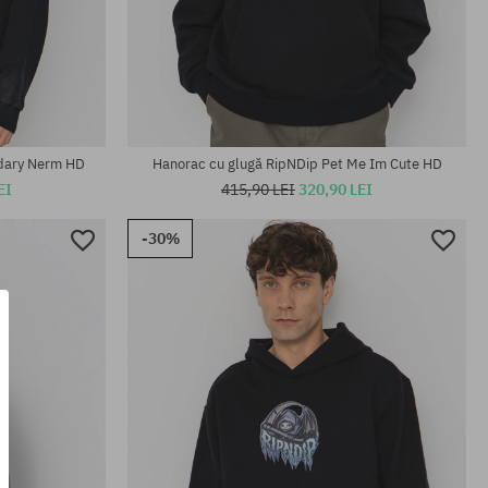
Mărimi existente:
M; L; XL
dary Nerm HD
Hanorac cu glugă RipNDip Pet Me Im Cute HD
EI
415,90 LEI
320,90 LEI
-30%