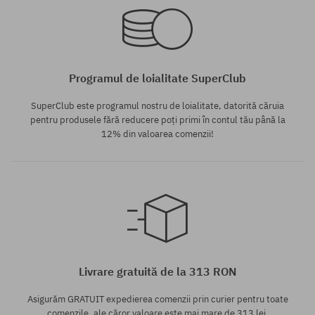
M
M; L
Programul de loialitate SuperClub
SuperClub este programul nostru de loialitate, datorită căruia
pentru produsele fără reducere poți primi în contul tău până la
12% din valoarea comenzii!
Mărimi existente:
M
Livrare gratuită de la 313 RON
Asigurăm GRATUIT expedierea comenzii prin curier pentru toate
comenzile, ale căror valoare este mai mare de 313 lei,