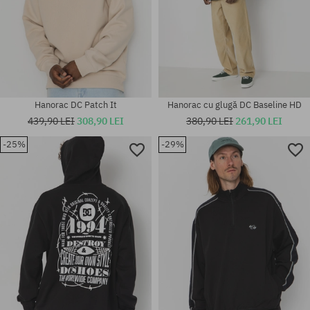
Hanorac DC Patch It
Hanorac cu glugă DC Baseline HD
439,90 LEI
308,90 LEI
380,90 LEI
261,90 LEI
-25%
-29%
Mărimi existente:
Mărimi existente:
M
M