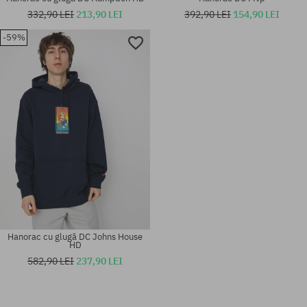
332,90 LEI
213,90 LEI
392,90 LEI
154,90 LEI
-59%
Mărimi existente:
Mărimi existente:
M
M; L
Hanorac cu glugă DC Johns House
HD
582,90 LEI
237,90 LEI
Mărimi existente:
Mărimi existente: