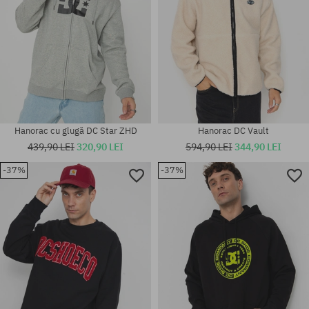
Hanorac cu glugă DC Star ZHD
Hanorac DC Vault
439,90 LEI
320,90 LEI
594,90 LEI
344,90 LEI
-37%
-37%
Mărimi existente:
Mărimi existente:
M; L; XL; XXL
M; L; XL