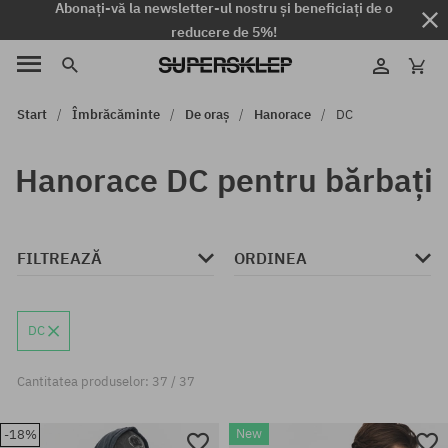
Abonați-vă la newsletter-ul nostru și beneficiați de o
reducere de 5%!
Start
Îmbrăcăminte
De oraș
Hanorace
DC
Hanorace DC pentru bărbați
FILTREAZĂ
ORDINEA
DC
Cantitatea produselor: 37 / 37
New
-18%