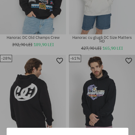
Hanorac DC Old Champs Crew
Hanorac cu glugă DC Size Matters
HD
392,90 LEI
189,90 LEI
427,90 LEI
165,90 LEI
-28%
-61%
Mărimi existente:
Mărimi existente:
M
XL