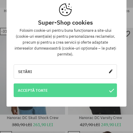
Hanorac cu glugă DC Fast Bubble
Hanorac cu glugă DC The Champs
HD
HD
Super-Shop cookies
415,90 LEI
296,90 LEI
427,90 LEI
165,90 LEI
Folosim cookie-uri pentru buna funcționare a site-ului
-31%
-41%
Mărimi existente:
Mărimi existente:
(cookie-uri esențiale) și pentru personalizarea reclamelor,
M; L
M
precum și pentru a crea servicii și oferte adaptate
intereselor dumneavoastră (cookie-uri opționale – le puteți
permite).
SETĂRI
ACCEPTĂ TOATE
Hanorac DC Skull Shock Crew
Hanorac DC Varsity Crew
380,90 LEI
261,90 LEI
427,90 LEI
249,90 LEI