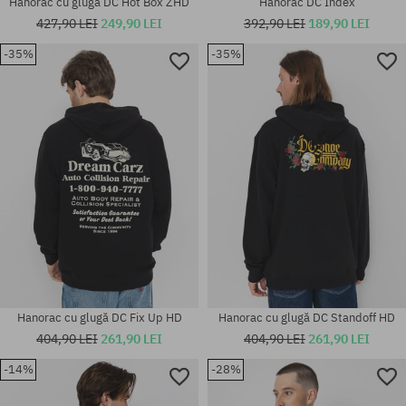
Hanorac cu glugă DC Hot Box ZHD
Hanorac DC Index
427,90 LEI
249,90 LEI
392,90 LEI
189,90 LEI
-35%
-35%
Mărimi existente:
Mărimi existente:
M
M
Hanorac cu glugă DC Fix Up HD
Hanorac cu glugă DC Standoff HD
404,90 LEI
261,90 LEI
404,90 LEI
261,90 LEI
-14%
-28%
Mărimi existente:
Mărimi existente: