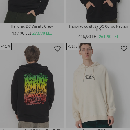
Hanorac DC Varsity Crew
Hanorac cu glugă DC Corpo Raglan
HD
439,90 LEI
273,90 LEI
415,90 LEI
261,90 LEI
-41%
-51%
Mărimi existente:
Mărimi existente:
M; L; XL
M; L; XL