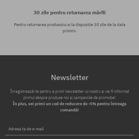
30 zile pentru returnarea mărfii
Pentru returnarea produsului ai la dispoziție 30 zile de la data
primirii.
Newsletter
Înregistrează-te pentru a primi newsletter-ul nostru și vei fi informat
primul despre produse noi și campaniile de promoție!
În plus, vei primi un cod de reducere de -5% pentru întreaga
comandă!
Adresa ta de e-mail