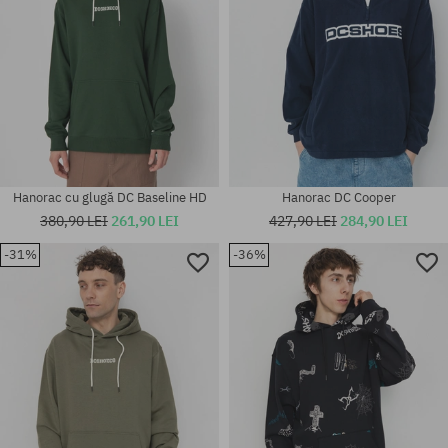
Hanorac cu glugă DC Baseline HD
Hanorac DC Cooper
380,90 LEI
261,90 LEI
427,90 LEI
284,90 LEI
-31%
-36%
Mărimi existente:
Mărimi existente:
L; XL
L; XL