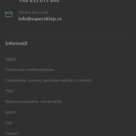
+48 453 073 844
Adresa de e-mail
info@supersklep.ro
Informații
Reguli
Politica de confidențialitate
Expedierea, livrarea, perioada realizării comenzii
Plăți
Returul produselor, reclamațiile
Ajutor
FAQ
Contact