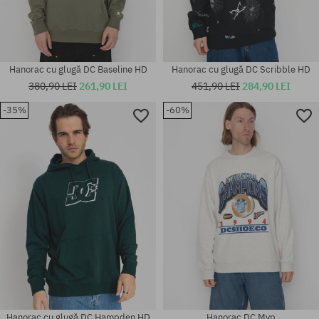
Hanorac cu glugă DC Baseline HD
Hanorac cu glugă DC Scribble HD
380,90 LEI
261,90 LEI
451,90 LEI
284,90 LEI
-35%
-60%
Mărimi existente:
Mărimi existente:
M
S
Hanorac cu glugă DC Hampden HD
Hanorac DC Mvp