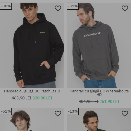
-30%
-35%
Mărimi existente:
Mărimi existente:
M; L; XL
S; M; L; XL; XXL
Hanorac cu glugă DC Patch It HD
Hanorac cu glugă DC Whereabouts
HD
463,90 LEI
320,90 LEI
404,90 LEI
261,90 LEI
-51%
-13%
Mărimi existente:
Mărimi existente:
M; L; XL
M; L; XL