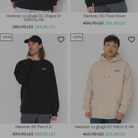
Hanorac cu glugă DC Shape Or
Hanorac DC Flow Down
Destroy HD
404,90 LEI
284,90 LEI
380,90 LEI
284,90 LEI
-29%
-30%
Mărimi existente:
Mărimi existente:
M; L; XL
M
Hanorac DC Patch It
Hanorac cu glugă DC Patch It HD
439,90 LEI
308,90 LEI
463,90 LEI
320,90 LEI