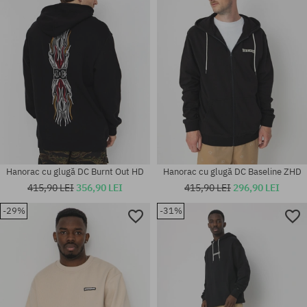
M; L; XL
M
Hanorac cu glugă DC Burnt Out HD
Hanorac cu glugă DC Baseline ZHD
415,90 LEI
356,90 LEI
415,90 LEI
296,90 LEI
-29%
-31%
Mărimi existente:
Mărimi existente:
L; XL
M