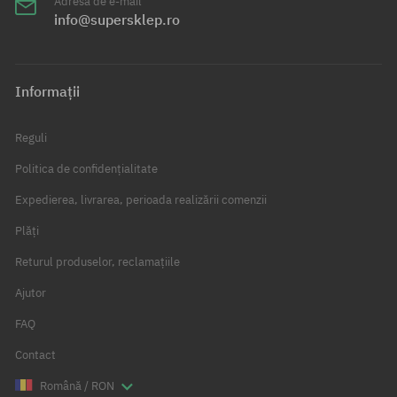
Adresa de e-mail
info@supersklep.ro
Informații
Reguli
Politica de confidențialitate
Expedierea, livrarea, perioada realizării comenzii
Plăți
Returul produselor, reclamațiile
Ajutor
FAQ
Contact
Română / RON