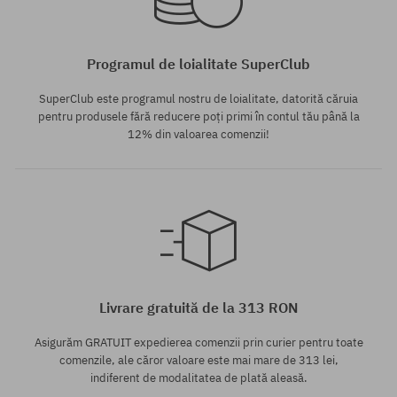
Programul de loialitate SuperClub
SuperClub este programul nostru de loialitate, datorită căruia
pentru produsele fără reducere poți primi în contul tău până la
12% din valoarea comenzii!
Mărimi existente:
Mărimi existente:
L
M; L; XL
Livrare gratuită de la 313 RON
Asigurăm GRATUIT expedierea comenzii prin curier pentru toate
comenzile, ale căror valoare este mai mare de 313 lei,
indiferent de modalitatea de plată aleasă.