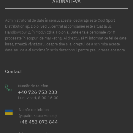
ABONATI-VA
Administratorul de date în sensul acestei declarații este Cool Sport
Distribution sp. z o.o. Sediul central al companiei este situat la ul.
Handlowców 2, în Modlniczka, Polonia. Datele tale personale vor fi
procesate în scopuri de marketing. Ai dreptul să fii informat ce fel de date
înregistrează vânzătorul despre tine și ai dreptul de a schimba aceste
date sau de a-ți exprima în scris dezacordul pentru prelucrarea acestora.
Contact
Număr de telefon
+40 726 753 233
Luni-vineri, 8.00-16.00
Număr de telefon
(українською мовою)
+48 453 073 844