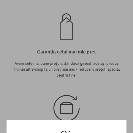
Garanția celui mai mic preț
Avem cele mai bune prețuri, dar dacă găsești același produs
într-un alt e-shop la un preț mai mic - reducem prețul, special
pentru tine!