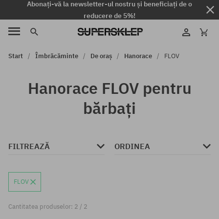
Abonați-vă la newsletter-ul nostru și beneficiați de o
reducere de 5%!
Start
Îmbrăcăminte
De oraș
Hanorace
FLOV
Hanorace FLOV pentru
bărbați
FILTREAZĂ
ORDINEA
FLOV
Cantitatea produselor: 2 / 2