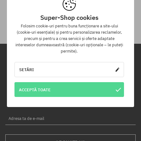
30 zile pentru returnarea mărfii
Pentru returnarea produsului ai la dispoziție 30 zile de la data
Super-Shop cookies
primirii.
Folosim cookie-uri pentru buna funcționare a site-ului
(cookie-uri esențiale) și pentru personalizarea reclamelor,
precum și pentru a crea servicii și oferte adaptate
intereselor dumneavoastră (cookie-uri opționale – le puteți
permite).
Newsletter
SETĂRI
Înregistrează-te pentru a primi newsletter-ul nostru și vei fi informat
primul despre produse noi și campaniile de promoție!
ACCEPTĂ TOATE
În plus, vei primi un cod de reducere de -5% pentru întreaga
comandă!
Adresa ta de e-mail